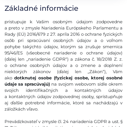
Základné informácie
pristupuje k Vašim osobným údajom zodpovedne
a preto v zmysle Nariadenia Európskeho Parlamentu a
Rady (EÚ) 2016/679 z 27. apríla 2016 o ochrane fyzických
osôb pri spracúvaní osobných údajov a o voľnom
pohybe takýchto údajov, ktorým sa zrušuje smernica
95/46/ES (všeobecné nariadenie o ochrane údajov)
(ďalej len „nariadenie GDPR“) a zákona č. 18/2018 Z. z.
o ochrane osobných údajov a o zmene a doplnení
niektorých zákonov (ďalej len ,,Zákon“), Vám
ako
dotknutej osobe (fyzickej osobe, ktorej osobné
údaje sa spracúvajú)
na svojom webovom sídle okrem
svojich identifikačných a kontaktných údajov
a kontaktných údajov zodpovednej osoby, sprístupňuje
aj ďalšie potrebné informácie, ktoré sa nachádzajú v
záložkách vľavo.
Prevádzkovateľ v zmysle čl. 24 nariadenia GDPR a ust. §