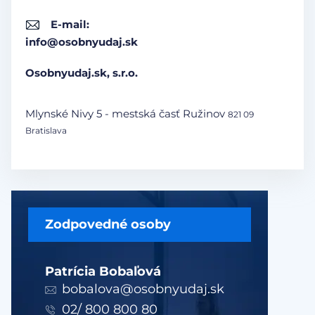
E-mail:
info@osobnyudaj.sk
Osobnyudaj.sk, s.r.o.
Mlynské Nivy 5 - mestská časť Ružinov
821 09
Bratislava
Zodpovedné osoby
Patrícia Bobaľová
bobalova@osobnyudaj.sk
02/ 800 800 80