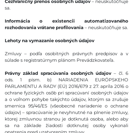
Cezhraničný prenos osobných údajov
– neuskutočňuje
sa.
Informácia o existencii automatizovaného
rozhodovania vrátane profilovania
– neuskutočňuje sa.
Lehoty na vymazanie osobných údajov
Zmluvy – podľa osobitných právnych predpisov a v
súlade s registratúrnym plánom Prevádzkovateľa.
Právny základ spracúvania osobných údajov
– čl. 6
ods. 1 písm. b) NARIADENIA EURÓPSKEHO
PARLAMENTU A RADY (EÚ) 2016/679 z 27. apríla 2016 o
ochrane fyzických osôb pri spracúvaní osobných údajov
a o voľnom pohybe takýchto údajov, ktorým sa zrušuje
smernica 95/46/ES (všeobecné nariadenie o ochrane
údajov) – spracúvanie je nevyhnutné na plnenie zmluvy,
ktorej zmluvnou stranou je dotknutá osoba, alebo aby
sa na základe žiadosti dotknutej osoby vykonali
opatrenia pred uzatvorením zmluvy.