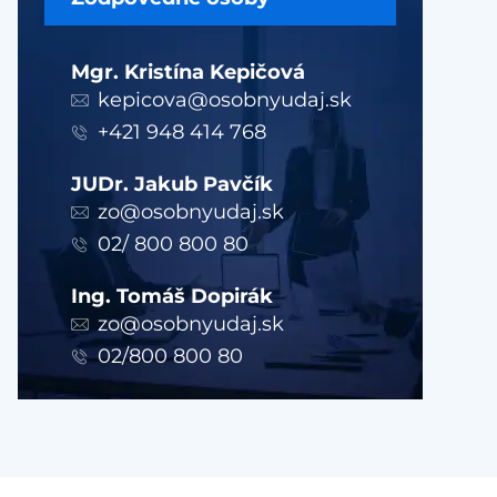
Mgr. Kristína Kepičová
kepicova@osobnyudaj.sk
+421 948 414 768
JUDr. Jakub Pavčík
zo@osobnyudaj.sk
02/ 800 800 80
Ing. Tomáš Dopirák
zo@osobnyudaj.sk
02/800 800 80