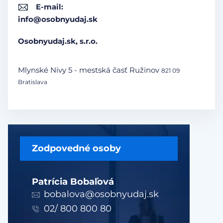
E-mail:
info@osobnyudaj.sk
Osobnyudaj.sk, s.r.o.
Mlynské Nivy 5 - mestská časť Ružinov
821 09
Bratislava
Zodpovedné osoby
Patrícia Bobaľová
bobalova@osobnyudaj.sk
02/ 800 800 80