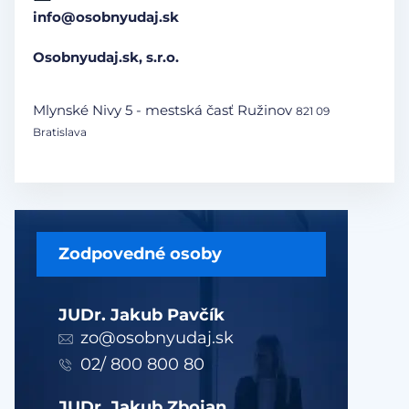
info@osobnyudaj.sk
Osobnyudaj.sk, s.r.o.
Mlynské Nivy 5 - mestská časť Ružinov
821 09
Bratislava
Zodpovedné osoby
JUDr. Jakub Pavčík
zo@osobnyudaj.sk
02/ 800 800 80
JUDr. Jakub Zbojan