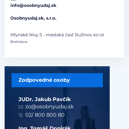
info@osobnyudaj.sk
Osobnyudaj.sk, s.r.o.
Mlynské Nivy 5 - mestská časť Ružinov
821 09
Bratislava
Zodpovedné osoby
JUDr. Jakub Pavčík
zo@osobnyudaj.sk
02/ 800 800 80
Ing. Tomáš Dopirák