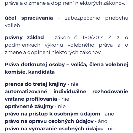
práva a o zmene a doplnení niektorých zákonov.
účel spracúvania
- zabezpečenie priebehu
volieb
právny základ
- zákon č. 180/2014 Z. z. o
podmienkach výkonu volebného práva a o
zmene a doplnení niektorých zákonov
Práva dotknutej osoby – voliča, člena volebnej
komisie, kandidáta
prenos do tretej krajiny
- nie
automatizované individuálne rozhodovanie
vrátane profilovania
- nie
oprávnené záujmy
- nie
právo na prístup k osobným údajom
- áno
právo na opravu osobných údajov
- áno
právo na vymazanie osobných údajo
v - nie