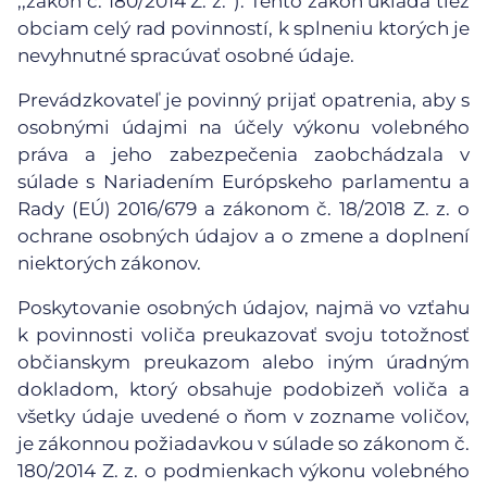
,,zákon č. 180/2014 Z. z.“). Tento zákon ukladá tiež
obciam celý rad povinností, k splneniu ktorých je
nevyhnutné spracúvať osobné údaje.
Prevádzkovateľ je povinný prijať opatrenia, aby s
osobnými údajmi na účely výkonu volebného
práva a jeho zabezpečenia zaobchádzala v
súlade s Nariadením Európskeho parlamentu a
Rady (EÚ) 2016/679 a zákonom č. 18/2018 Z. z. o
ochrane osobných údajov a o zmene a doplnení
niektorých zákonov.
Poskytovanie osobných údajov, najmä vo vzťahu
k povinnosti voliča preukazovať svoju totožnosť
občianskym preukazom alebo iným úradným
dokladom, ktorý obsahuje podobizeň voliča a
všetky údaje uvedené o ňom v zozname voličov,
je zákonnou požiadavkou v súlade so zákonom č.
180/2014 Z. z. o podmienkach výkonu volebného