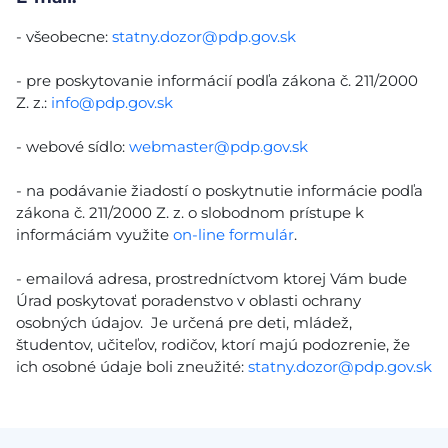
- všeobecne:
statny.dozor@pdp.gov.sk
- pre poskytovanie informácií podľa zákona č. 211/2000
Z. z.:
info@pdp.gov.sk
- webové sídlo:
webmaster@pdp.gov.sk
- na podávanie žiadostí o poskytnutie informácie podľa
zákona č. 211/2000 Z. z. o slobodnom prístupe k
informáciám využite
on-line formulár
.
- emailová adresa, prostredníctvom ktorej Vám bude
Úrad poskytovať poradenstvo v oblasti ochrany
osobných údajov. Je určená pre deti, mládež,
študentov, učiteľov, rodičov, ktorí majú podozrenie, že
ich osobné údaje boli zneužité:
statny.dozor@pdp.gov.sk