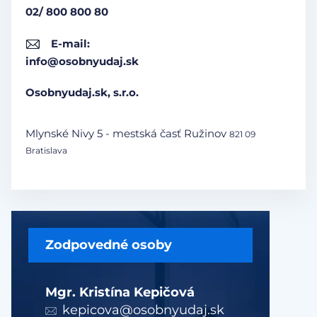
02/ 800 800 80
E-mail:
info@osobnyudaj.sk
Osobnyudaj.sk, s.r.o.
Mlynské Nivy 5 - mestská časť Ružinov
821 09
Bratislava
Zodpovedné osoby
Mgr. Kristína Kepičová
kepicova@osobnyudaj.sk