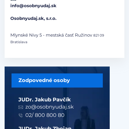
info@osobnyudaj.sk
Osobnyudaj.sk, s.r.o.
Mlynské Nivy 5 - mestská časť Ružinov
821 09
Bratislava
Zodpovedné osoby
JUDr. Jakub Pavčík
zo@osobnyudaj.sk
02/ 800 800 80
JUDr. Jakub Zbojan