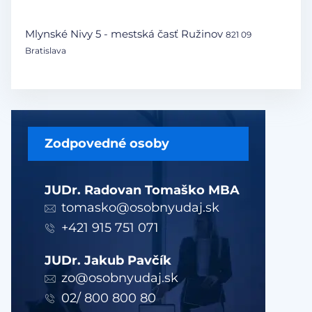
Mlynské Nivy 5 - mestská časť Ružinov
821 09
Bratislava
Zodpovedné osoby
JUDr. Radovan Tomaško MBA
tomasko@osobnyudaj.sk
+421 915 751 071
JUDr. Jakub Pavčík
zo@osobnyudaj.sk
02/ 800 800 80