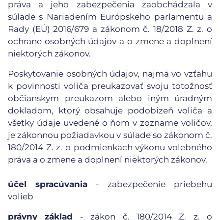
práva a jeho zabezpečenia zaobchádzala v
súlade s Nariadením Európskeho parlamentu a
Rady (EÚ) 2016/679 a zákonom č. 18/2018 Z. z. o
ochrane osobných údajov a o zmene a doplnení
niektorých zákonov.
Poskytovanie osobných údajov, najmä vo vzťahu
k povinnosti voliča preukazovať svoju totožnosť
občianskym preukazom alebo iným úradným
dokladom, ktorý obsahuje podobizeň voliča a
všetky údaje uvedené o ňom v zozname voličov,
je zákonnou požiadavkou v súlade so zákonom č.
180/2014 Z. z. o podmienkach výkonu volebného
práva a o zmene a doplnení niektorých zákonov.
účel spracúvania
- zabezpečenie priebehu
volieb
právny základ
- zákon č. 180/2014 Z. z. o