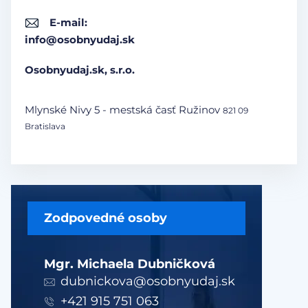
E-mail:
info@osobnyudaj.sk
Osobnyudaj.sk, s.r.o.
Mlynské Nivy 5 - mestská časť Ružinov
821 09
Bratislava
Zodpovedné osoby
Mgr. Michaela Dubničková
dubnickova@osobnyudaj.sk
+421 915 751 063