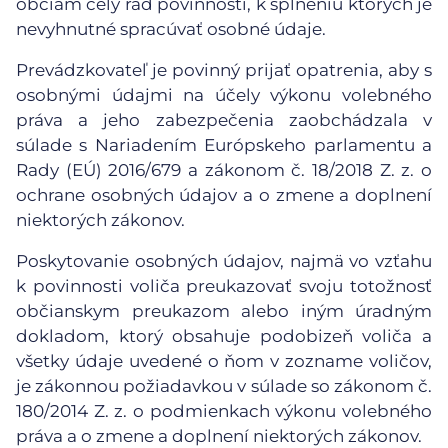
obciam celý rad povinností, k splneniu ktorých je
nevyhnutné spracúvať osobné údaje.
Prevádzkovateľ je povinný prijať opatrenia, aby s
osobnými údajmi na účely výkonu volebného
práva a jeho zabezpečenia zaobchádzala v
súlade s Nariadením Európskeho parlamentu a
Rady (EÚ) 2016/679 a zákonom č. 18/2018 Z. z. o
ochrane osobných údajov a o zmene a doplnení
niektorých zákonov.
Poskytovanie osobných údajov, najmä vo vzťahu
k povinnosti voliča preukazovať svoju totožnosť
občianskym preukazom alebo iným úradným
dokladom, ktorý obsahuje podobizeň voliča a
všetky údaje uvedené o ňom v zozname voličov,
je zákonnou požiadavkou v súlade so zákonom č.
180/2014 Z. z. o podmienkach výkonu volebného
práva a o zmene a doplnení niektorých zákonov.