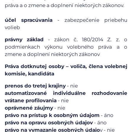
práva a o zmene a doplnení niektorých zákonov.
účel spracúvania
- zabezpečenie priebehu
volieb
právny základ
- zákon č. 180/2014 Z. z. o
podmienkach výkonu volebného práva a o
zmene a doplnení niektorých zákonov
Práva dotknutej osoby – voliča, člena volebnej
komisie, kandidáta
prenos do tretej krajiny
- nie
automatizované individuálne rozhodovanie
vrátane profilovania
- nie
oprávnené záujmy
- nie
právo na prístup k osobným údajom
- áno
právo na opravu osobných údajov
- áno
právo na vymazanie osobných údajo
v - nie