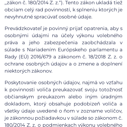
,,zákon č. 180/2014 Z. z.“). Tento zákon ukladá tiež
obciam celý rad povinností, k splneniu ktorých je
nevyhnutné spracúvať osobné údaje.
Prevádzkovateľ je povinný prijať opatrenia, aby s
osobnými údajmi na účely výkonu volebného
práva a jeho zabezpečenia zaobchádzala v
súlade s Nariadením Európskeho parlamentu a
Rady (EÚ) 2016/679 a zákonom č. 18/2018 Z. z. o
ochrane osobných údajov a o zmene a doplnení
niektorých zákonov.
Poskytovanie osobných údajov, najmä vo vzťahu
k povinnosti voliča preukazovať svoju totožnosť
občianskym preukazom alebo iným úradným
dokladom, ktorý obsahuje podobizeň voliča a
všetky údaje uvedené o ňom v zozname voličov,
je zákonnou požiadavkou v súlade so zákonom č.
180/2014 Z. z. o podmienkach výkonu volebného