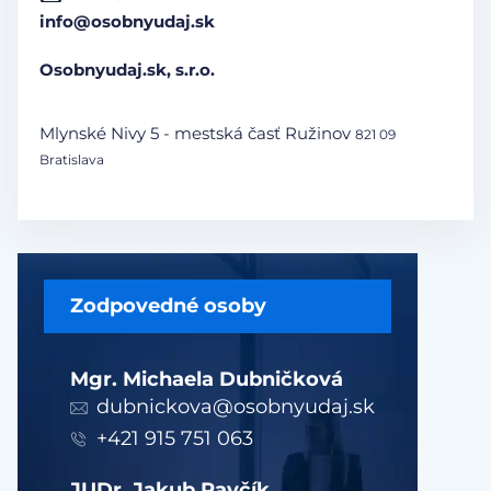
info@osobnyudaj.sk
Osobnyudaj.sk, s.r.o.
Mlynské Nivy 5 - mestská časť Ružinov
821 09
Bratislava
Zodpovedné osoby
Mgr. Michaela Dubničková
dubnickova@osobnyudaj.sk
+421 915 751 063
JUDr. Jakub Pavčík