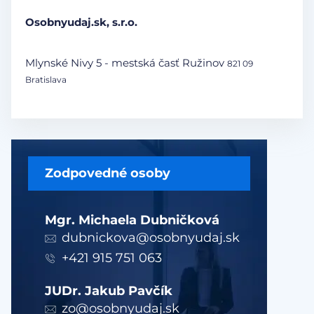
Osobnyudaj.sk, s.r.o.
Mlynské Nivy 5 - mestská časť Ružinov
821 09
Bratislava
Zodpovedné osoby
Mgr. Michaela Dubničková
dubnickova@osobnyudaj.sk
+421 915 751 063
JUDr. Jakub Pavčík
zo@osobnyudaj.sk