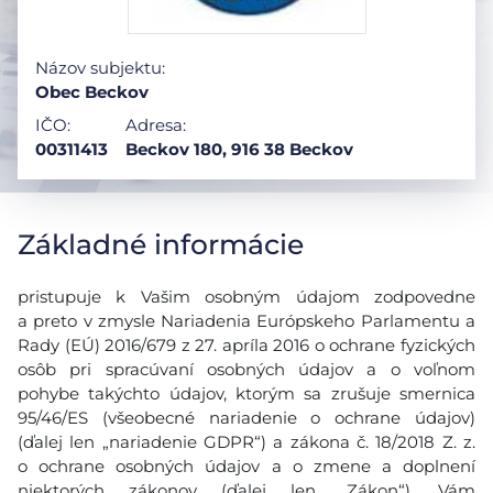
Názov subjektu:
Obec Beckov
IČO:
Adresa:
00311413
Beckov 180, 916 38 Beckov
Základné informácie
pristupuje k Vašim osobným údajom zodpovedne
a preto v zmysle Nariadenia Európskeho Parlamentu a
Rady (EÚ) 2016/679 z 27. apríla 2016 o ochrane fyzických
osôb pri spracúvaní osobných údajov a o voľnom
pohybe takýchto údajov, ktorým sa zrušuje smernica
95/46/ES (všeobecné nariadenie o ochrane údajov)
(ďalej len „nariadenie GDPR“) a zákona č. 18/2018 Z. z.
o ochrane osobných údajov a o zmene a doplnení
niektorých zákonov (ďalej len ,,Zákon“), Vám