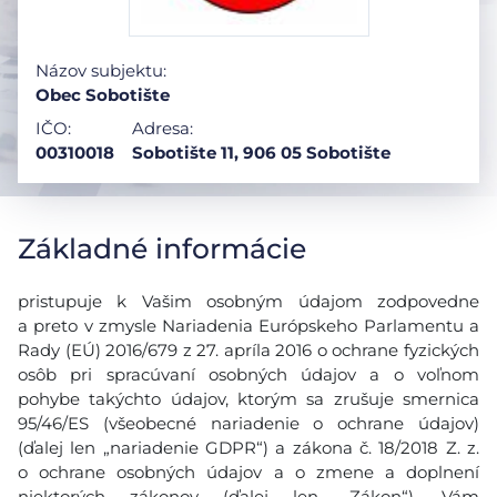
Názov subjektu:
Obec Sobotište
IČO:
Adresa:
00310018
Sobotište 11, 906 05 Sobotište
Základné informácie
pristupuje k Vašim osobným údajom zodpovedne
a preto v zmysle Nariadenia Európskeho Parlamentu a
Rady (EÚ) 2016/679 z 27. apríla 2016 o ochrane fyzických
osôb pri spracúvaní osobných údajov a o voľnom
pohybe takýchto údajov, ktorým sa zrušuje smernica
95/46/ES (všeobecné nariadenie o ochrane údajov)
(ďalej len „nariadenie GDPR“) a zákona č. 18/2018 Z. z.
o ochrane osobných údajov a o zmene a doplnení
niektorých zákonov (ďalej len ,,Zákon“), Vám