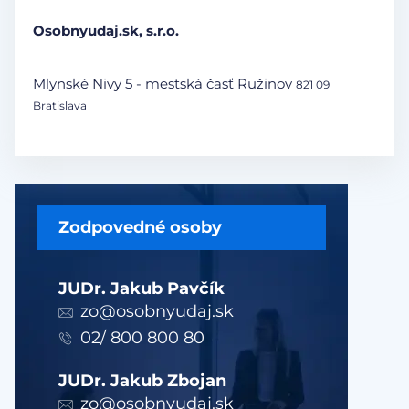
Osobnyudaj.sk, s.r.o.
Mlynské Nivy 5 - mestská časť Ružinov
821 09
Bratislava
Zodpovedné osoby
JUDr. Jakub Pavčík
zo@osobnyudaj.sk
02/ 800 800 80
JUDr. Jakub Zbojan
zo@osobnyudaj.sk