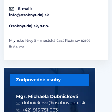
E-mail:
info@osobnyudaj.sk
Osobnyudaj.sk, s.r.o.
Mlynské Nivy 5 - mestská časť Ružinov
821 09
Bratislava
Zodpovedné osoby
Mgr. Michaela Dubničková
dubnickova@osobnyudaj.sk
+421 915 751 063