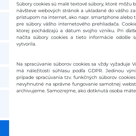
Súbory cookies sú malé textové súbory, ktoré môžu b
návšteve webových stránok a ukladané do vášho zari
prístupom na internet, ako napr. smartphone alebo ta
pre súbory vášho internetového prehliadača. Cooki
ktorej pochádzajú a dátum svojho vzniku. Pri ďal
načíta súbory cookies a tieto informácie odošle 
vytvorila.
Na spracúvanie súborov cookies sa vždy vyžaduje Vá
má náležitosti súhlasu podľa GDPR. Jedinou výn
prípade spracúvania tzv. funkčných súborov cookies 
nevyhnutné na správne fungovanie samotnej webstr
archivujeme. Samozrejme, ako dotknutá osoba máte p