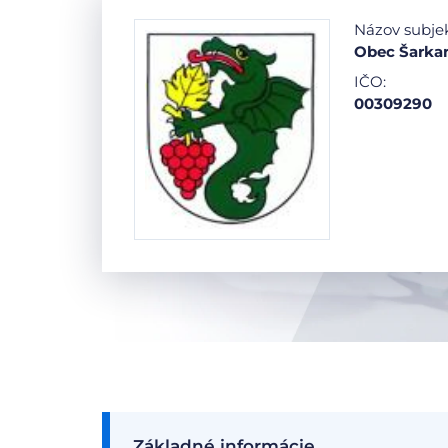
Názov subje
Obec Šarka
IČO:
00309290
Základné informácie