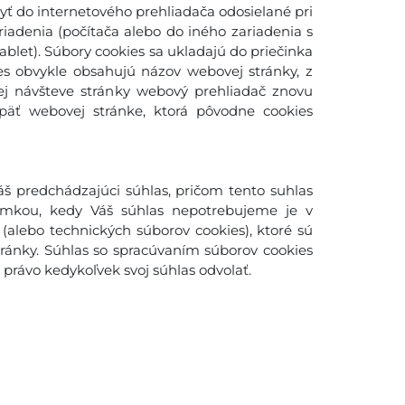
yť do internetového prehliadača odosielané pri
adenia (počítača alebo do iného zariadenia s
blet). Súbory cookies sa ukladajú do priečinka
es obvykle obsahujú názov webovej stránky, z
šej návšteve stránky webový prehliadač znovu
späť webovej stránke, ktorá pôvodne cookies
š predchádzajúci súhlas, pričom tento suhlas
imkou, kedy Váš súhlas nepotrebujeme je v
(alebo technických súborov cookies), ktoré sú
ánky. Súhlas so spracúvaním súborov cookies
rávo kedykoľvek svoj súhlas odvolať.