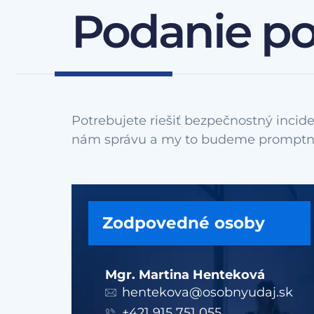
Podanie p
Potrebujete riešiť bezpečnostný incide
Zodpovedné osoby
Mgr. Martina Henteková
hentekova@osobnyudaj.sk
+421 915 751 055