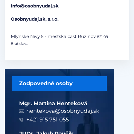
info@osobnyudaj.sk
Osobnyudaj.sk, s.r.o.
Mlynské Nivy 5 - mestská časť Ružinov
821 09
Bratislava
Zodpovedné osoby
Mgr. Martina Henteková
hentekova@osobnyudaj.sk
+421 915 751 055
JUDr. Jakub Pavčík