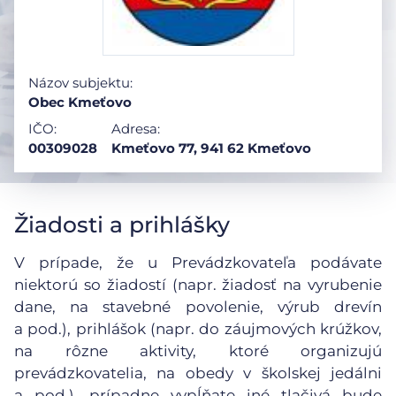
Názov subjektu:
Obec Kmeťovo
IČO:
Adresa:
00309028
Kmeťovo 77, 941 62 Kmeťovo
Žiadosti a prihlášky
V prípade, že u Prevádzkovateľa podávate
niektorú so žiadostí (napr. žiadosť na vyrubenie
dane, na stavebné povolenie, výrub drevín
a pod.), prihlášok (napr. do záujmových krúžkov,
na rôzne aktivity, ktoré organizujú
prevádzkovatelia, na obedy v školskej jedálni
a pod.), prípadne vypĺňate iné tlačivá bude