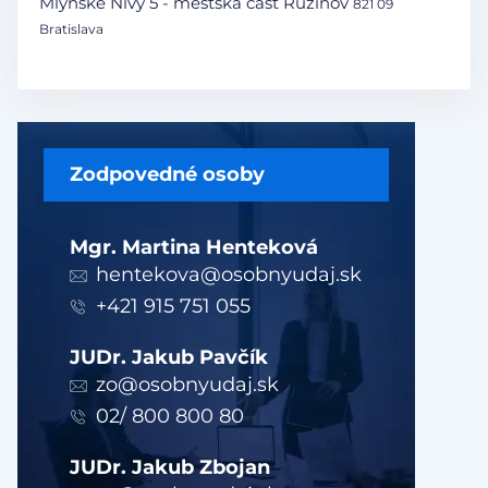
Mlynské Nivy 5 - mestská časť Ružinov
821 09
Bratislava
Zodpovedné osoby
Mgr. Martina Henteková
hentekova@osobnyudaj.sk
+421 915 751 055
JUDr. Jakub Pavčík
zo@osobnyudaj.sk
02/ 800 800 80
JUDr. Jakub Zbojan