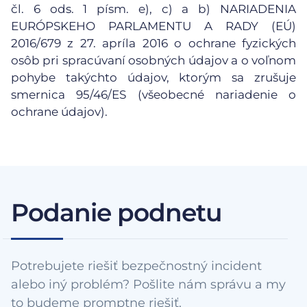
čl. 6 ods. 1 písm. e), c) a b) NARIADENIA
EURÓPSKEHO PARLAMENTU A RADY (EÚ)
2016/679 z 27. apríla 2016 o ochrane fyzických
osôb pri spracúvaní osobných údajov a o voľnom
pohybe takýchto údajov, ktorým sa zrušuje
smernica 95/46/ES (všeobecné nariadenie o
ochrane údajov).
Podanie podnetu
Potrebujete riešiť bezpečnostný incident
alebo iný problém? Pošlite nám správu a my
to budeme promptne riešiť.