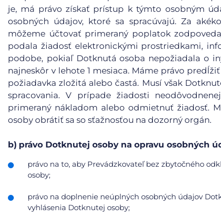
je, má právo získať prístup k týmto osobným ú
osobných údajov, ktoré sa spracúvajú. Za akéko
môžeme účtovať primeraný poplatok zodpovedaj
podala žiadosť elektronickými prostriedkami, inf
podobe, pokiaľ Dotknutá osoba nepožiadala o in
najneskôr v lehote 1 mesiaca. Máme právo predĺžiť
požiadavka zložitá alebo častá. Musí však Dotknu
spracovania. V prípade žiadosti neodôvodnene
primeraný nákladom alebo odmietnuť žiadosť. Mu
osoby obrátiť sa so sťažnosťou na dozorný orgán.
b)
právo Dotknutej osoby na opravu osobných úd
právo na to, aby Prevádzkovateľ bez zbytočného odkl
osoby;
právo na doplnenie neúplných osobných údajov Dotkn
vyhlásenia Dotknutej osoby;