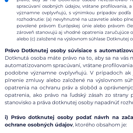
spracúvaní osobných údajov, vrátane profilovania, a
významne ovplyvňujú, s výnimkou prípadov podľa čl
rozhodnutie: (a) nevyhnutné na uzavretie alebo pl
povolené právom Európskej únie alebo právom čle
zároveň stanovujú aj vhodné opatrenia zaručujúce 
alebo (c) založené na výslovnom súhlase Dotknutej o
Právo Dotknutej osoby súvisiace s automatiz
Dotknutá osoba máte právo na to, aby sa na vás n
automatizovanom spracúvaní, vrátane profilovania, 
podobne významne ovplyvňujú. V prípadoch ak j
plnenie zmluvy alebo založené na výslovnom súh
opatrenia na ochranu práv a slobôd a oprávnený
opatrenia, ako právo na ľudský zásah zo strany p
stanovisko a práva dotknutej osoby napadnúť rozh
i)
Právo dotknutej osoby podať návrh na zača
ochrane osobných údajov
, ktorého obsahom je: