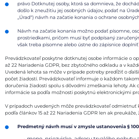
právo Dotknutej osoby, ktorá sa domnieva, že doch
došlo k zneužitiu jej osobných údajov, podať na Úrad
,,Úrad“) návrh na začatie konania o ochrane osobnýc
Návrh na začatie konania možno podať písomne, oso
prostriedkami, pričom musí byť podpísaný zaručeným
však treba písomne alebo ústne do zápisnice doplniť 
Prevádzkovateľ poskytne dotknutej osobe informácie o opatr
až 22 Nariadenia GDPR, bez zbytočného odkladu a v každ
Uvedená lehota sa môže v prípade potreby predĺžiť o ďalš
počet žiadostí. Prevádzkovateľ informuje o každom tako
doručenia žiadosti spolu s dôvodmi zmeškania lehoty. Ak 
informácie sa podľa možnosti poskytnú elektronickými pro
V prípadoch uvedených môže prevádzkovateľ odmietnuť kon
podľa článkov 15 až 22 Nariadenia GDPR len ak preukáže, ž
Predmetný návrh musí v zmysle ustanovenia § 100
- meno, priezvisko, adresu trvalého pobytu 