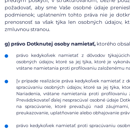
predtým poskytli, v štruktúrovanom, bežne pou
požadovať, aby sme Vaše osobné údaje preniesl
podmienok; uplatnením tohto práva nie je dotk
prenosnosť sa však týka len osobných údajov, kt
zmluvnou stranou.
g)
právo Dotknutej osoby namietať,
ktorého obsa
právo kedykoľvek namietať z dôvodov týkajúcich 
osobných údajov, ktoré sa jej týka, ktoré je vykoná
vrátane namietania proti profilovaniu založenému n
[v prípade realizácie práva kedykoľvek namietať z d
spracúvaniu osobných údajov, ktoré sa jej týka, kto
Nariadenia, vrátane namietania proti profilovani
Prevádzkovateľ ďalej nespracúval osobné údaje Dot
na spracúvanie, ktoré prevažujú nad záujmami
preukazovanie, uplatňovanie alebo obhajovanie prá
právo kedykoľvek namietať proti spracúvaniu osobn