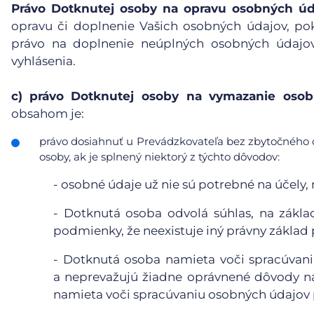
Právo Dotknutej osoby na opravu osobných úd
opravu či doplnenie Vašich osobných údajov, po
právo na doplnenie neúplných osobných údajov
vyhlásenia.
c)
právo Dotknutej osoby na vymazanie osobn
obsahom je:
právo dosiahnuť u Prevádzkovateľa bez zbytočného 
osoby, ak je splnený niektorý z týchto dôvodov:
-
osobné údaje už nie sú potrebné na účely, n
-
Dotknutá osoba odvolá súhlas, na základ
podmienky, že neexistuje iný právny základ
-
Dotknutá osoba namieta voči spracúvaniu
a neprevažujú žiadne oprávnené dôvody n
namieta voči spracúvaniu osobných údajov p