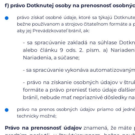
f)
právo Dotknutej osoby na prenosnosť osobnýc
právo získať osobné údaje, ktoré sa týkajú Dotknute
bežne používanom a strojovo čitateľnom formáte a pr
aby jej Prevádzkovateľ bránil, ak:
-
sa spracúvanie zakladá na súhlase Dotkn
alebo článku 9 ods. 2. písm. a) Nariaden
Nariadenia, a súčasne;
-
sa spracúvanie vykonáva automatizovanými
-
právo na získanie osobných údajov v štr
formáte a právo preniesť tieto údaje ďalši
bránil, nebude mať nepriaznivé dôsledky na 
právo na prenos osobných údajov priamo od jedné
technicky možné;
Právo na prenosnosť údajov
znamená, že máte p