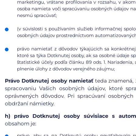
marketingu, vrátane profilovania v rozsahu, v ako
osoba namieta voči spracúvaniu osobných údajov na
nesmú spracúvať;
(v súvislosti s používaním služieb informačnej spol
osobných údajov prostredníctvom automatizovaných p
právo namietať z dôvodov týkajúcich sa konkrétnej
ktoré sa týka Dotknutej osoby, ak sa osobné údaje s
štatistické účely podľa článku 89 ods. 1. Nariadeni
plnenie úlohy z dôvodov verejného záujmu;
Právo Dotknutej osoby namietať
teda znamená, ž
spracovaniu Vašich osobných údajov, ktoré sp
oprávnených dôvodov. Pri spracúvaní osobných
obdržaní námietky.
h)
právo Dotknutej osoby súvisiace s auto
obsahom je:
právo, aby sa na Dotknutú osobu nevzťahovalo r