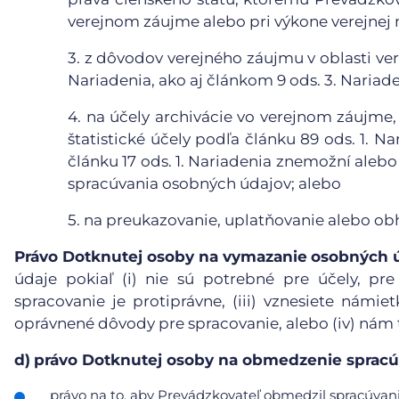
verejnom záujme alebo pri výkone verejnej 
3.
z dôvodov verejného záujmu v oblasti vere
Nariadenia, ako aj článkom 9 ods. 3. Nariade
4.
na účely archivácie vo verejnom záujme,
štatistické účely podľa článku 89 ods. 1. N
článku 17 ods. 1. Nariadenia znemožní aleb
spracúvania osobných údajov; alebo
5.
na preukazovanie, uplatňovanie alebo ob
Právo Dotknutej osoby na vymazanie
osobných 
údaje pokiaľ (i) nie sú potrebné pre účely, pre
spracovanie je protiprávne, (iii) vznesiete námie
oprávnené dôvody pre spracovanie, alebo (iv) nám
d)
právo Dotknutej osoby na obmedzenie spracú
právo na to, aby Prevádzkovateľ obmedzil spracúvanie