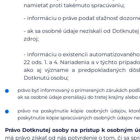
namietať proti takémuto spracúvaniu;
- informáciu o práve podať sťažnosť dozor
- ak sa osobné údaje nezískali od Dotknutej
zdroj;
- informáciu o existencii automatizovaného
22 ods. 1. a 4. Nariadenia a v týchto príp
ako aj význame a predpokladaných dôsl
Dotknutú osobu;
právo byť informovaný o primeraných zárukách podľa
ak sa osobné údaje prenášajú do tretej krajiny ale
právo na poskytnutie kópie osobných údajov, ktor
poskytnutie kópie spracúvaných osobných údajov nes
Právo Dotknutej osoby na prístup k osobným 
má právo získať od nás potvrdenie o tom, či sa spr