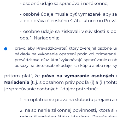
-
osobné údaje sa spracúvali nezákonne;
-
osobné údaje musia byť vymazané, aby sa 
alebo práva členského štátu, ktorému Prevá
-
osobné údaje sa získavali v súvislosti s 
ods. 1. Nariadenia;
právo, aby Prevádzkovateľ, ktorý zverejnil osobné 
náklady na vykonanie opatrení podnikol primerané 
prevádzkovateľov, ktorí vykonávajú spracúvanie osob
odkazy na tieto osobné údaje, ich kópiu alebo repliky
pritom platí, že
právo na vymazanie osobných ú
Nariadenia
[t. j. s obsahom práv podľa (i) a (ii) t
je spracúvanie osobných údajov potrebné:
1.
na uplatnenie práva na slobodu prejavu a 
2.
na splnenie zákonnej povinnosti, ktorá s
práva členského štátu, ktorému Prevádzkova