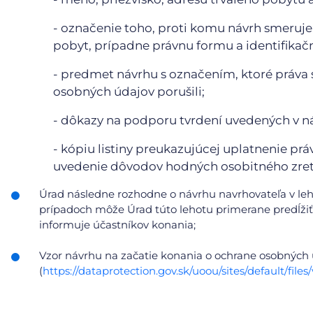
- označenie toho, proti komu návrh smeruje;
pobyt, prípadne právnu formu a identifikačn
- predmet návrhu s označením, ktoré práva 
osobných údajov porušili;
- dôkazy na podporu tvrdení uvedených v n
- kópiu listiny preukazujúcej uplatnenie prá
uvedenie dôvodov hodných osobitného zret
Úrad následne rozhodne o návrhu navrhovateľa v le
prípadoch môže Úrad túto lehotu primerane predĺžiť,
informuje účastníkov konania;
Vzor návrhu na začatie konania o ochrane osobných
(
https://dataprotection.gov.sk/uoou/sites/default/f