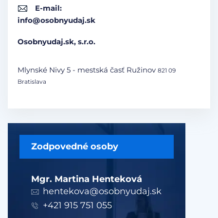
E-mail:
info@osobnyudaj.sk
Osobnyudaj.sk, s.r.o.
Mlynské Nivy 5 - mestská časť Ružinov
821 09
Bratislava
Zodpovedné osoby
Mgr. Martina Henteková
hentekova@osobnyudaj.sk
+421 915 751 055