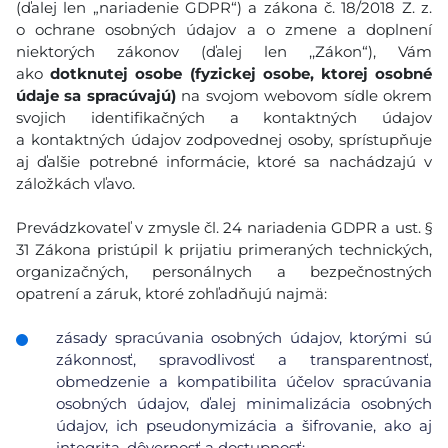
(ďalej len „nariadenie GDPR“) a zákona č. 18/2018 Z. z.
o ochrane osobných údajov a o zmene a doplnení
niektorých zákonov (ďalej len ,,Zákon“), Vám
ako
dotknutej osobe (fyzickej osobe, ktorej osobné
údaje sa spracúvajú)
na svojom webovom sídle okrem
svojich identifikačných a kontaktných údajov
a kontaktných údajov zodpovednej osoby, sprístupňuje
aj ďalšie potrebné informácie, ktoré sa nachádzajú v
záložkách vľavo.
Prevádzkovateľ v zmysle čl. 24 nariadenia GDPR a ust. §
31 Zákona pristúpil k prijatiu primeraných technických,
organizačných, personálnych a bezpečnostných
opatrení a záruk, ktoré zohľadňujú najmä:
zásady spracúvania osobných údajov, ktorými sú
zákonnosť, spravodlivosť a transparentnosť,
obmedzenie a kompatibilita účelov spracúvania
osobných údajov, ďalej minimalizácia osobných
údajov, ich pseudonymizácia a šifrovanie, ako aj
integrita, dôvernosť a dostupnosť;