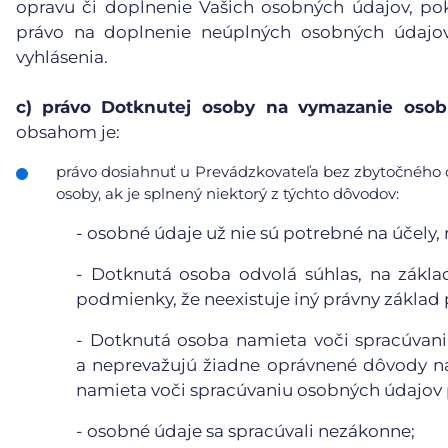
opravu či doplnenie Vašich osobných údajov, po
právo na doplnenie neúplných osobných údajov
vyhlásenia.
c)
právo Dotknutej osoby na vymazanie osobn
obsahom je:
právo dosiahnuť u Prevádzkovateľa bez zbytočného 
osoby, ak je splnený niektorý z týchto dôvodov:
-
osobné údaje už nie sú potrebné na účely, n
-
Dotknutá osoba odvolá súhlas, na základ
podmienky, že neexistuje iný právny základ
-
Dotknutá osoba namieta voči spracúvaniu
a neprevažujú žiadne oprávnené dôvody n
namieta voči spracúvaniu osobných údajov p
-
osobné údaje sa spracúvali nezákonne;