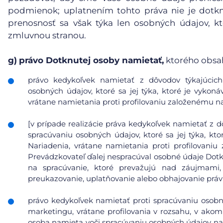
podmienok; uplatnením tohto práva nie je dotk
prenosnosť sa však týka len osobných údajov, kt
zmluvnou stranou.
g)
právo Dotknutej osoby namietať,
ktorého obsa
právo kedykoľvek namietať z dôvodov týkajúcich 
osobných údajov, ktoré sa jej týka, ktoré je vykoná
vrátane namietania proti profilovaniu založenému n
[v prípade realizácie práva kedykoľvek namietať z d
spracúvaniu osobných údajov, ktoré sa jej týka, kto
Nariadenia, vrátane namietania proti profilovani
Prevádzkovateľ ďalej nespracúval osobné údaje Dot
na spracúvanie, ktoré prevažujú nad záujmami
preukazovanie, uplatňovanie alebo obhajovanie prá
právo kedykoľvek namietať proti spracúvaniu osobn
marketingu, vrátane profilovania v rozsahu, v ako
osoba namieta voči spracúvaniu osobných údajov na