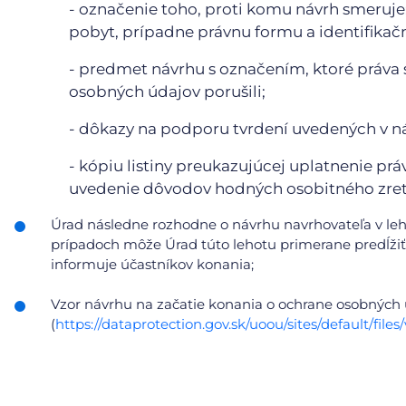
- označenie toho, proti komu návrh smeruje;
pobyt, prípadne právnu formu a identifikačn
- predmet návrhu s označením, ktoré práva 
osobných údajov porušili;
- dôkazy na podporu tvrdení uvedených v n
- kópiu listiny preukazujúcej uplatnenie prá
uvedenie dôvodov hodných osobitného zret
Úrad následne rozhodne o návrhu navrhovateľa v le
prípadoch môže Úrad túto lehotu primerane predĺžiť,
informuje účastníkov konania;
Vzor návrhu na začatie konania o ochrane osobných
(
https://dataprotection.gov.sk/uoou/sites/default/f