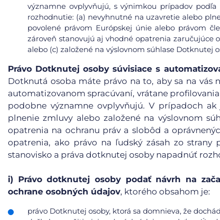
významne ovplyvňujú, s výnimkou prípadov podľa čl
rozhodnutie: (a) nevyhnutné na uzavretie alebo pl
povolené právom Európskej únie alebo právom čle
zároveň stanovujú aj vhodné opatrenia zaručujúce 
alebo (c) založené na výslovnom súhlase Dotknutej o
Právo Dotknutej osoby súvisiace s automatiz
Dotknutá osoba máte právo na to, aby sa na vás n
automatizovanom spracúvaní, vrátane profilovania, 
podobne významne ovplyvňujú. V prípadoch ak j
plnenie zmluvy alebo založené na výslovnom súh
opatrenia na ochranu práv a slobôd a oprávnený
opatrenia, ako právo na ľudský zásah zo strany p
stanovisko a práva dotknutej osoby napadnúť rozh
i)
Právo dotknutej osoby podať návrh na zača
ochrane osobných údajov
, ktorého obsahom je:
právo Dotknutej osoby, ktorá sa domnieva, že doch