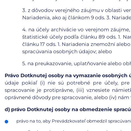
3.
z dôvodov verejného záujmu v oblasti vere
Nariadenia, ako aj článkom 9 ods. 3. Nariade
4.
na účely archivácie vo verejnom záujme,
štatistické účely podľa článku 89 ods. 1. N
článku 17 ods. 1. Nariadenia znemožní aleb
spracúvania osobných údajov; alebo
5.
na preukazovanie, uplatňovanie alebo ob
Právo Dotknutej osoby na vymazanie
osobných 
údaje pokiaľ (i) nie sú potrebné pre účely, pre
spracovanie je protiprávne, (iii) vznesiete námie
oprávnené dôvody pre spracovanie, alebo (iv) nám
d)
právo Dotknutej osoby na obmedzenie spracú
právo na to, aby Prevádzkovateľ obmedzil spracúvanie