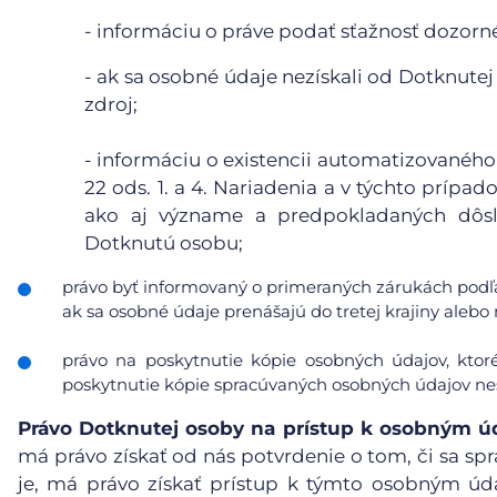
- informáciu o práve podať sťažnosť dozor
- ak sa osobné údaje nezískali od Dotknutej
zdroj;
- informáciu o existencii automatizovaného
22 ods. 1. a 4. Nariadenia a v týchto príp
ako aj význame a predpokladaných dôsl
Dotknutú osobu;
právo byť informovaný o primeraných zárukách podľa
ak sa osobné údaje prenášajú do tretej krajiny ale
právo na poskytnutie kópie osobných údajov, ktor
poskytnutie kópie spracúvaných osobných údajov nes
Právo Dotknutej osoby na prístup k osobným 
má právo získať od nás potvrdenie o tom, či sa spr
je, má právo získať prístup k týmto osobným ú