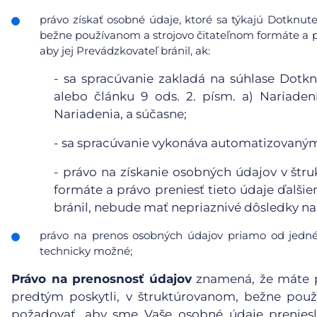
právo získať osobné údaje, ktoré sa týkajú Dotknute
bežne používanom a strojovo čitateľnom formáte a pr
aby jej Prevádzkovateľ bránil, ak:
-
sa spracúvanie zakladá na súhlase Dotkn
alebo článku 9 ods. 2. písm. a) Nariaden
Nariadenia, a súčasne;
-
sa spracúvanie vykonáva automatizovanými
-
právo na získanie osobných údajov v štr
formáte a právo preniesť tieto údaje ďalši
bránil, nebude mať nepriaznivé dôsledky na 
právo na prenos osobných údajov priamo od jedné
technicky možné;
Právo na prenosnosť údajov
znamená, že máte p
predtým poskytli, v štruktúrovanom, bežne pou
požadovať, aby sme Vaše osobné údaje preniesl