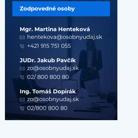
Zodpovedné osoby
Mgr. Martina Henteková
hentekova@osobnyudaj.sk
+421 915 751 055
JUDr. Jakub Pavčík
zo@osobnyudaj.sk
02/ 800 800 80
Ing. Tomáš Dopirák
zo@osobnyudaj.sk
02/800 800 80