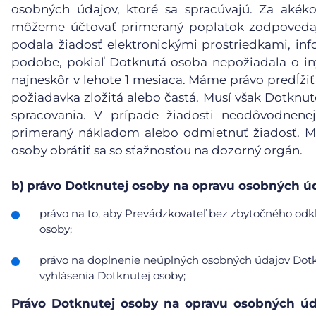
osobných údajov, ktoré sa spracúvajú. Za akéko
môžeme účtovať primeraný poplatok zodpovedaj
podala žiadosť elektronickými prostriedkami, inf
podobe, pokiaľ Dotknutá osoba nepožiadala o in
najneskôr v lehote 1 mesiaca. Máme právo predĺžiť
požiadavka zložitá alebo častá. Musí však Dotknu
spracovania. V prípade žiadosti neodôvodnene
primeraný nákladom alebo odmietnuť žiadosť. Mu
osoby obrátiť sa so sťažnosťou na dozorný orgán.
b)
právo Dotknutej osoby na opravu osobných úd
právo na to, aby Prevádzkovateľ bez zbytočného odkl
osoby;
právo na doplnenie neúplných osobných údajov Dotkn
vyhlásenia Dotknutej osoby;
Právo Dotknutej osoby na opravu osobných úd