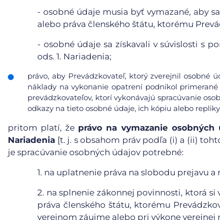
-
osobné údaje musia byť vymazané, aby sa 
alebo práva členského štátu, ktorému Prevá
-
osobné údaje sa získavali v súvislosti s 
ods. 1. Nariadenia;
právo, aby Prevádzkovateľ, ktorý zverejnil osobné 
náklady na vykonanie opatrení podnikol primerané 
prevádzkovateľov, ktorí vykonávajú spracúvanie osob
odkazy na tieto osobné údaje, ich kópiu alebo repliky
pritom platí, že
právo na vymazanie osobných ú
Nariadenia
[t. j. s obsahom práv podľa (i) a (ii) t
je spracúvanie osobných údajov potrebné:
1.
na uplatnenie práva na slobodu prejavu a 
2.
na splnenie zákonnej povinnosti, ktorá s
práva členského štátu, ktorému Prevádzkova
verejnom záujme alebo pri výkone verejnej 