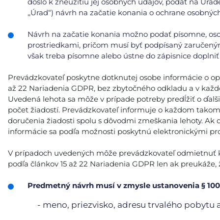
došlo k zneužitiu jej osobných údajov, podať na Úrad
,,Úrad“) návrh na začatie konania o ochrane osobnýc
Návrh na začatie konania možno podať písomne, oso
prostriedkami, pričom musí byť podpísaný zaručeným
však treba písomne alebo ústne do zápisnice doplniť 
Prevádzkovateľ poskytne dotknutej osobe informácie o opatr
až 22 Nariadenia GDPR, bez zbytočného odkladu a v každ
Uvedená lehota sa môže v prípade potreby predĺžiť o ďalš
počet žiadostí. Prevádzkovateľ informuje o každom tako
doručenia žiadosti spolu s dôvodmi zmeškania lehoty. Ak 
informácie sa podľa možnosti poskytnú elektronickými pro
V prípadoch uvedených môže prevádzkovateľ odmietnuť kon
podľa článkov 15 až 22 Nariadenia GDPR len ak preukáže, ž
Predmetný návrh musí v zmysle ustanovenia § 100
- meno, priezvisko, adresu trvalého pobytu 