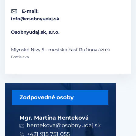
E-mail:
info@osobnyudaj.sk
Osobnyudaj.sk, s.r.o.
Mlynské Nivy 5 - mestská časť Ružinov
821 09
Bratislava
Zodpovedné osoby
Mgr. Martina Henteková
hentekova@osobnyudaj.sk
+421 915 751 055