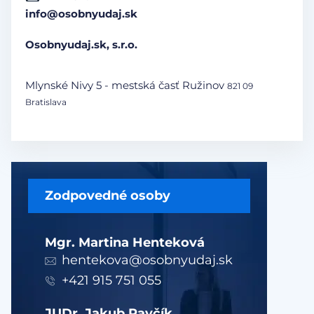
info@osobnyudaj.sk
Osobnyudaj.sk, s.r.o.
Mlynské Nivy 5 - mestská časť Ružinov
821 09
Bratislava
Zodpovedné osoby
Mgr. Martina Henteková
hentekova@osobnyudaj.sk
+421 915 751 055
JUDr. Jakub Pavčík