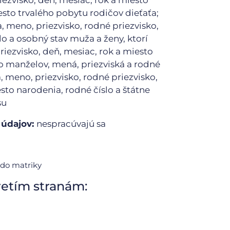
iezvisko, deň, mesiac, rok a miesto
esto trvalého pobytu rodičov dieťaťa;
, meno, priezvisko, rodné priezvisko,
lo a osobný stav muža a ženy, ktorí
riezvisko, deň, mesiac, rok a miesto
o manželov, mená, priezviská a rodné
, meno, priezvisko, rodné priezvisko,
sto narodenia, rodné číslo a štátne
su
 údajov:
nespracúvajú sa
 do matriky
retím stranám: