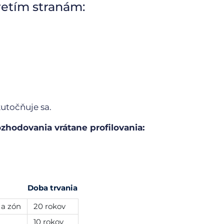
retím stranám:
utočňuje sa.
zhodovania vrátane profilovania:
Doba trvania
 a zón
20 rokov
10 rokov