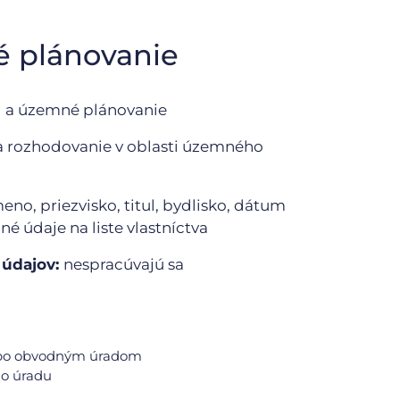
é plánovanie
d a územné plánovanie
a rozhodovanie v oblasti územného
eno, priezvisko, titul, bydlisko, dátum
é údaje na liste vlastníctva
 údajov:
nespracúvajú sa
alebo obvodným úradom
ho úradu