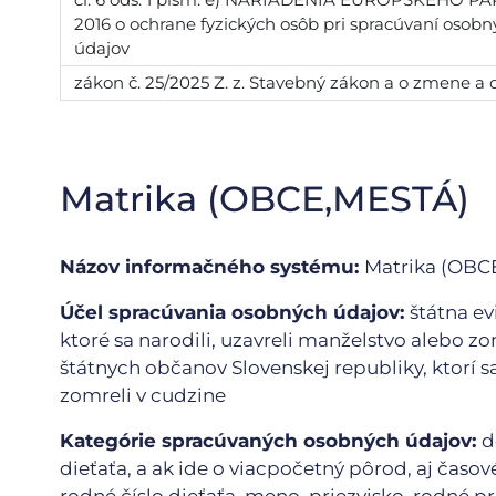
2016 o ochrane fyzických osôb pri spracúvaní osob
údajov
zákon č. 25/2025 Z. z. Stavebný zákon a o zmene a
Matrika (OBCE,MESTÁ)
Názov informačného systému:
Matrika (OBC
Účel spracúvania osobných údajov:
štátna e
ktoré sa narodili, uzavreli manželstvo alebo zo
štátnych občanov Slovenskej republiky, ktorí s
zomreli v cudzine
Kategórie spracúvaných osobných údajov:
d
dieťaťa, a ak ide o viacpočetný pôrod, aj časo