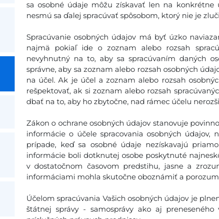
sa osobné údaje môžu získavať len na konkrétne 
nesmú sa ďalej spracúvať spôsobom, ktorý nie je zluč
Spracúvanie osobných údajov má byť úzko naviazan
najmä pokiaľ ide o zoznam alebo rozsah spracú
nevyhnutný na to, aby sa spracúvaním daných os
správne, aby sa zoznam alebo rozsah osobných údaj
na účel. Ak je účel a zoznam alebo rozsah osobný
rešpektovať, ak si zoznam alebo rozsah spracúvaný
dbať na to, aby ho zbytočne, nad rámec účelu nerozši
Zákon o ochrane osobných údajov stanovuje povinno
informácie o účele spracovania osobných údajov, n
prípade, keď sa osobné údaje nezískavajú priamo
informácie boli dotknutej osobe poskytnuté najneskôr
v dostatočnom časovom predstihu, jasne a zrozu
informáciami mohla skutočne oboznámiť a porozume
Účelom spracúvania Vašich osobných údajov je plneni
štátnej správy - samosprávy ako aj preneseného 