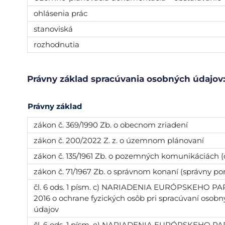
ohlásenia prác
stanoviská
rozhodnutia
Právny základ spracúvania osobných údajov:
Právny základ
zákon č. 369/1990 Zb. o obecnom zriadení
zákon č. 200/2022 Z. z. o územnom plánovaní
zákon č. 135/1961 Zb. o pozemných komunikáciách (
zákon č. 71/1967 Zb. o správnom konaní (správny po
čl. 6 ods. 1 písm. c) NARIADENIA EURÓPSKEHO PA
2016 o ochrane fyzických osôb pri spracúvaní osob
údajov
čl. 6 ods. 1 písm. e) NARIADENIA EURÓPSKEHO PA