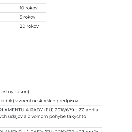
10 rokov
5 rokov
20 rokov
cestný zákon)
riadok) v znení neskorších predpisov
RLAMENTU A RADY (EÚ) 2016/679 z 27. apríla
ných údajov a o voľnom pohybe takýchto
RLAMENTU A RADY (EÚ) 2016/679 z 27. apríla