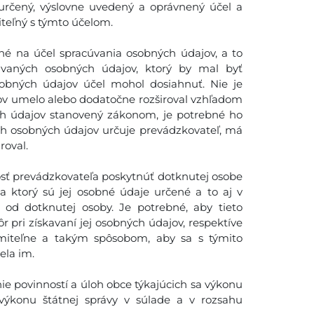
určený, výslovne uvedený a oprávnený účel a
iteľný s týmto účelom.
é na účel spracúvania osobných údajov, a to
vaných osobných údajov, ktorý by mal byť
obných údajov účel mohol dosiahnuť. Nie je
ov umelo alebo dodatočne rozširoval vzhľadom
ch údajov stanovený zákonom, je potrebné ho
ch osobných údajov určuje prevádzkovateľ, má
roval.
sť prevádzkovateľa poskytnúť dotknutej osobe
a ktorý sú jej osobné údaje určené a to aj v
 od dotknutej osoby. Je potrebné, aby tieto
 pri získavaní jej osobných údajov, respektíve
miteľne a takým spôsobom, aby sa s týmito
la im.
e povinností a úloh obce týkajúcich sa výkonu
výkonu štátnej správy v súlade a v rozsahu