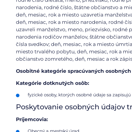
rodné číslo dieťaťa, meno, priezvisko, rodné pr
narodenia, rodné číslo, štátne občianstvo a mi
deň, mesiac, rok a miesto uzavretia manželstva
deň, mesiac, rok a miesto narodenia, rodné čís
uzavreli manželstvo, meno, priezvisko, rodné p
narodenia rodičov manželov, štátne občianstv
čísla svedkov; deň, mesiac, rok a miesto úmrtia
miesto trvalého pobytu, deň, mesiac, rok a mie
občianstvo zomretého, deň, mesiac a rok zápi
Osobitné kategórie spracúvaných osobných
Kategórie dotknutých osôb:
fyzické osoby, ktorých osobné údaje sa zapisujú
Poskytovanie osobných údajov t
Príjemcovia:
Obecný a mestský úrad