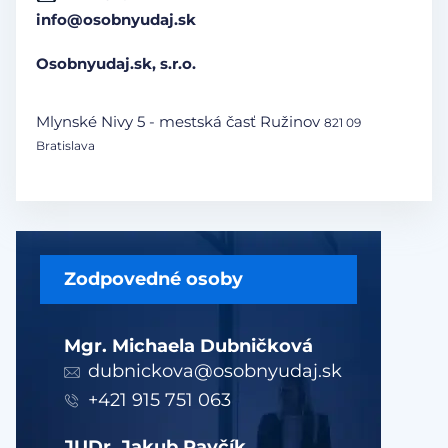
info@osobnyudaj.sk
Osobnyudaj.sk, s.r.o.
Mlynské Nivy 5 - mestská časť Ružinov
821 09
Bratislava
Zodpovedné osoby
Mgr. Michaela Dubničková
dubnickova@osobnyudaj.sk
+421 915 751 063
JUDr. Jakub Pavčík