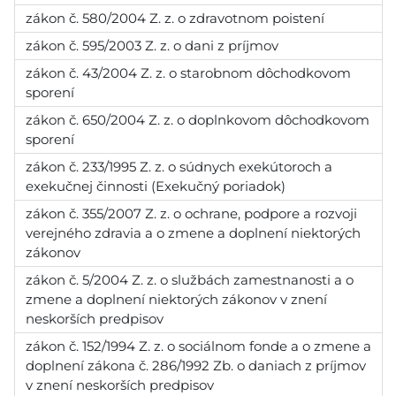
zákon č. 580/2004 Z. z. o zdravotnom poistení
zákon č. 595/2003 Z. z. o dani z príjmov
zákon č. 43/2004 Z. z. o starobnom dôchodkovom
sporení
zákon č. 650/2004 Z. z. o doplnkovom dôchodkovom
sporení
zákon č. 233/1995 Z. z. o súdnych exekútoroch a
exekučnej činnosti (Exekučný poriadok)
zákon č. 355/2007 Z. z. o ochrane, podpore a rozvoji
verejného zdravia a o zmene a doplnení niektorých
zákonov
zákon č. 5/2004 Z. z. o službách zamestnanosti a o
zmene a doplnení niektorých zákonov v znení
neskorších predpisov
zákon č. 152/1994 Z. z. o sociálnom fonde a o zmene a
doplnení zákona č. 286/1992 Zb. o daniach z príjmov
v znení neskorších predpisov