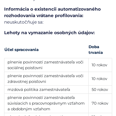
Informácia o existencii automatizovaného
rozhodovania vrátane profilovania:
neuskutočňuje sa:
Lehoty na vymazanie osobných údajov:
Doba
Účel spracovania
trvania
plnenie povinností zamestnávateľa voči
10 rokov
sociálnej poisťovni
plnenie povinností zamestnávateľa voči
10 rokov
zdravotnej poisťovni
mzdová politika zamestnávateľa
50 rokov
plnenie povinností zamestnávateľa
súvisiacich s pracovnoprávnym vzťahom
70 rokov
a obdobným vzťahom