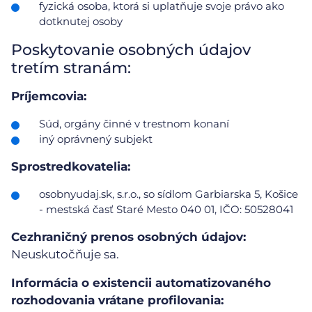
fyzická osoba, ktorá si uplatňuje svoje právo ako
dotknutej osoby
Poskytovanie osobných údajov
tretím stranám:
Príjemcovia:
Súd, orgány činné v trestnom konaní
iný oprávnený subjekt
Sprostredkovatelia:
osobnyudaj.sk, s.r.o., so sídlom Garbiarska 5, Košice
- mestská časť Staré Mesto 040 01, IČO: 50528041
Cezhraničný prenos osobných údajov:
Neuskutočňuje sa.
Informácia o existencii automatizovaného
rozhodovania vrátane profilovania: