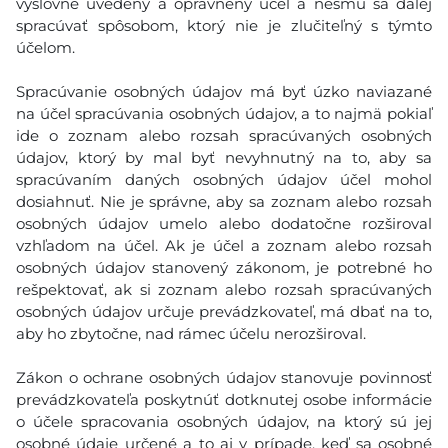
výslovne uvedený a oprávnený účel a nesmú sa ďalej
spracúvať spôsobom, ktorý nie je zlučiteľný s týmto
účelom.
Spracúvanie osobných údajov má byť úzko naviazané
na účel spracúvania osobných údajov, a to najmä pokiaľ
ide o zoznam alebo rozsah spracúvaných osobných
údajov, ktorý by mal byť nevyhnutný na to, aby sa
spracúvaním daných osobných údajov účel mohol
dosiahnuť. Nie je správne, aby sa zoznam alebo rozsah
osobných údajov umelo alebo dodatočne rozširoval
vzhľadom na účel. Ak je účel a zoznam alebo rozsah
osobných údajov stanovený zákonom, je potrebné ho
rešpektovať, ak si zoznam alebo rozsah spracúvaných
osobných údajov určuje prevádzkovateľ, má dbať na to,
aby ho zbytočne, nad rámec účelu nerozširoval.
Zákon o ochrane osobných údajov stanovuje povinnosť
prevádzkovateľa poskytnúť dotknutej osobe informácie
o účele spracovania osobných údajov, na ktorý sú jej
osobné údaje určené a to aj v prípade, keď sa osobné