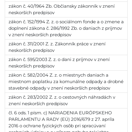
zákon č. 40/1964 Zb. Občiansky zákonník v znení
neskorších predpisov
zákon č. 152/1994 Z. z. o sociálnom fonde a o zmene a
doplnení zákona č. 286/1992 Zb. o daniach z príjmov
v znení neskorších predpisov
zákon č. 311/2001 Z. z. Zákonník práce v znení
neskorších predpisov
zákon č. 595/2003 Z. z. o dani z príjmov v znení
neskorších predpisov
zákon č. 582/2004 Z. z. o miestnych daniach a
miestnom poplatku za komunálne odpady a drobné
stavebné odpady v znení neskorších predpisov
zákon č. 283/2002 Z. z. o cestovných náhradách v
znení neskorších predpisov
čl. 6 ods. 1 písm. c) NARIADENIA EURÓPSKEHO
PARLAMENTU A RADY (EÚ) 2016/679 z 27. apríla
2016 o ochrane fyzických osôb pri spracúvaní