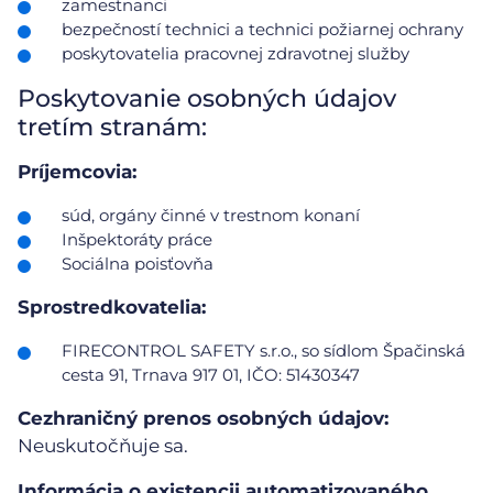
zamestnanci
bezpečností technici a technici požiarnej ochrany
poskytovatelia pracovnej zdravotnej služby
Poskytovanie osobných údajov
tretím stranám:
Príjemcovia:
súd, orgány činné v trestnom konaní
Inšpektoráty práce
Sociálna poisťovňa
Sprostredkovatelia:
FIRECONTROL SAFETY s.r.o., so sídlom Špačinská
cesta 91, Trnava 917 01, IČO: 51430347
Cezhraničný prenos osobných údajov:
Neuskutočňuje sa.
Informácia o existencii automatizovaného