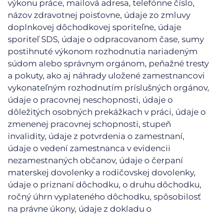
výkonu práce, mailová adresa, telefónne číslo,
názov zdravotnej poisťovne, údaje zo zmluvy
doplnkovej dôchodkovej sporiteľne, údaje
sporiteľ SDS, údaje o odpracovanom čase, sumy
postihnuté výkonom rozhodnutia nariadeným
súdom alebo správnym orgánom, peňažné tresty
a pokuty, ako aj náhrady uložené zamestnancovi
vykonateľným rozhodnutím príslušných orgánov,
údaje o pracovnej neschopnosti, údaje o
dôležitých osobných prekážkach v práci, údaje o
zmenenej pracovnej schopnosti, stupeň
invalidity, údaje z potvrdenia o zamestnaní,
údaje o vedení zamestnanca v evidencii
nezamestnaných občanov, údaje o čerpaní
materskej dovolenky a rodičovskej dovolenky,
údaje o priznaní dôchodku, o druhu dôchodku,
ročný úhrn vyplateného dôchodku, spôsobilosť
na právne úkony, údaje z dokladu o