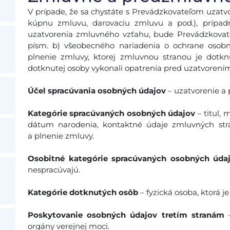
V prípade, že sa chystáte s Prevádzkovateľom uzatv
kúpnu zmluvu, darovaciu zmluvu a pod.), prípadn
uzatvorenia zmluvného vzťahu, bude Prevádzkovateľ 
písm. b) všeobecného nariadenia o ochrane osob
plnenie zmluvy, ktorej zmluvnou stranou je dotkn
dotknutej osoby vykonali opatrenia pred uzatvorení
Účel spracúvania osobných údajov
– uzatvorenie a
Kategórie spracúvaných osobných údajov
– titul, 
dátum narodenia, kontaktné údaje zmluvných strá
a plnenie zmluvy.
Osobitné kategórie spracúvaných osobných úda
nespracúvajú.
Kategórie dotknutých osôb
– fyzická osoba, ktorá j
Poskytovanie osobných údajov tretím stranám
–
orgány verejnej moci.