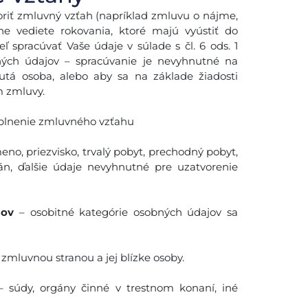
oriť zmluvný vzťah (napríklad zmluvu o nájme,
e vediete rokovania, ktoré majú vyústiť do
spracúvať Vaše údaje v súlade s čl. 6 ods. 1
ných údajov – spracúvanie je nevyhnutné na
utá osoba, alebo aby sa na základe žiadosti
m zmluvy.
 plnenie zmluvného vzťahu
meno, priezvisko, trvalý pobyt, prechodný pobyt,
n, ďalšie údaje nevyhnutné pre uzatvorenie
jov
– osobitné kategórie osobných údajov sa
e zmluvnou stranou a jej blízke osoby.
 súdy, orgány činné v trestnom konaní, iné