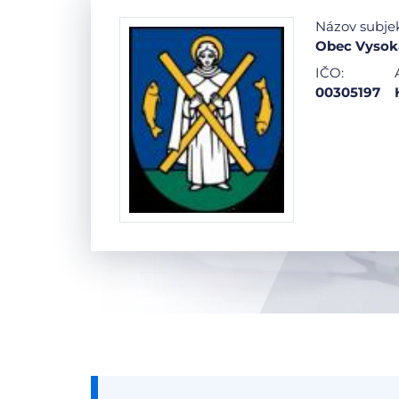
Názov subje
Obec Vysoká
IČO:
00305197