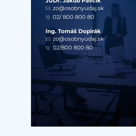
JUDr. Jakub Pavčík
zo@osobnyudaj.sk
02/ 800 800 80
Ing. Tomáš Dopirák
zo@osobnyudaj.sk
02/800 800 80