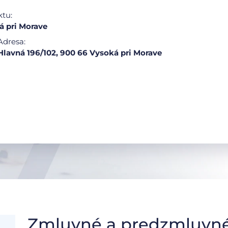
ktu:
 pri Morave
Adresa:
Hlavná 196/102, 900 66 Vysoká pri Morave
Zmluvné a predzmluvné