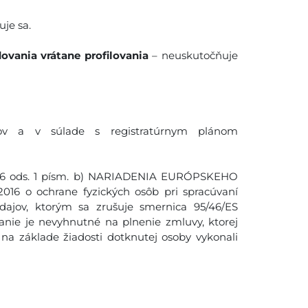
je sa.
ovania vrátane profilovania
– neuskutočňuje
ov a v súlade s registratúrnym plánom
. 6 ods. 1 písm. b) NARIADENIA EURÓPSKEHO
16 o ochrane fyzických osôb pri spracúvaní
ajov, ktorým sa zrušuje smernica 95/46/ES
anie je nevyhnutné na plnenie zmluvy, ktorej
na základe žiadosti dotknutej osoby vykonali