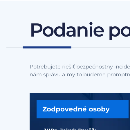
Podanie p
Potrebujete riešiť bezpečnostný incide
Zodpovedné osoby