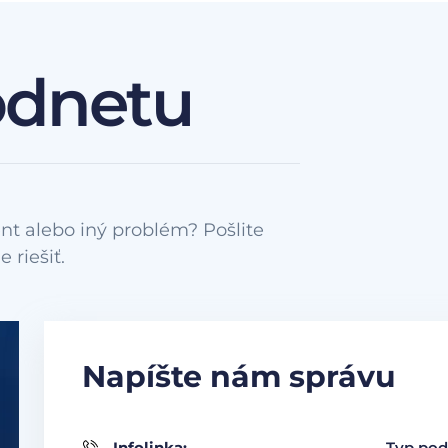
odnetu
nt alebo iný problém? Pošlite
Napíšte nám správu
Infolinka:
Typ pod