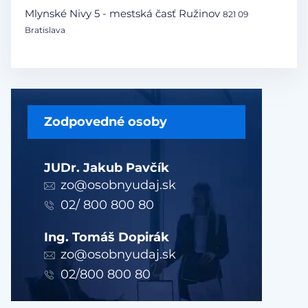
Mlynské Nivy 5 - mestská časť Ružinov
821 09
Bratislava
Zodpovedné osoby
JUDr. Jakub Pavčík
zo@osobnyudaj.sk
02/ 800 800 80
Ing. Tomáš Dopirák
zo@osobnyudaj.sk
02/800 800 80