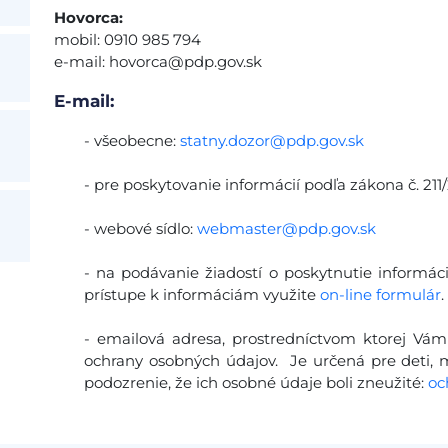
Hovorca:
mobil: 0910 985 794
e-mail:
hovorca@pdp.gov.sk
E-mail:
- všeobecne:
statny.dozor@pdp.gov.sk
- pre poskytovanie informácií podľa zákona č. 211/
- webové sídlo:
webmaster@pdp.gov.sk
- na podávanie žiadostí o poskytnutie informác
prístupe k informáciám využite
on-line formulár
.
- emailová adresa, prostredníctvom ktorej Vám
ochrany osobných údajov. Je určená pre deti, ml
podozrenie, že ich osobné údaje boli zneužité:
oc