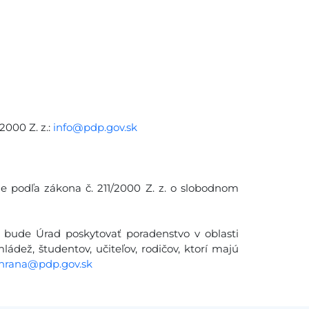
2000 Z. z.:
info@pdp.gov.sk
ie podľa zákona č. 211/2000 Z. z. o slobodnom
 bude Úrad poskytovať poradenstvo v oblasti
ádež, študentov, učiteľov, rodičov, ktorí majú
hrana@pdp.gov.sk