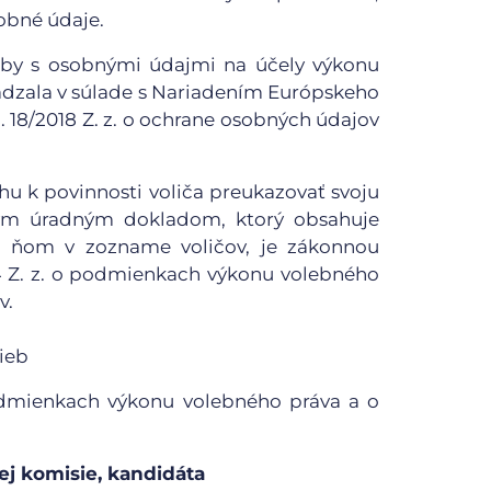
obné údaje.
 aby s osobnými údajmi na účely výkonu
dzala v súlade s Nariadením Európskeho
 18/2018 Z. z. o ochrane osobných údajov
u k povinnosti voliča preukazovať svoju
ým úradným dokladom, ktorý obsahuje
o ňom v zozname voličov, je zákonnou
4 Z. z. o podmienkach výkonu volebného
v.
ieb
podmienkach výkonu volebného práva a o
ej komisie, kandidáta