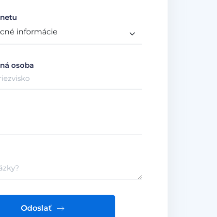
netu
ná osoba
Odoslať