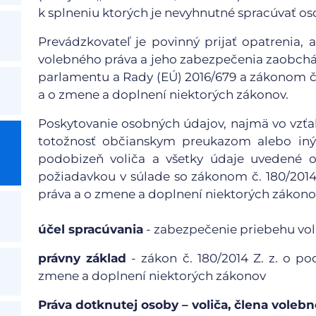
k splneniu ktorých je nevyhnutné spracúvať os
Prevádzkovateľ je povinný prijať opatrenia,
volebného práva a jeho zabezpečenia zaobchá
parlamentu a Rady (EÚ) 2016/679 a zákonom č.
a o zmene a doplnení niektorých zákonov.
Poskytovanie osobných údajov, najmä vo vzťah
totožnosť občianskym preukazom alebo in
podobizeň voliča a všetky údaje uvedené 
požiadavkou v súlade so zákonom č. 180/201
práva a o zmene a doplnení niektorých zákono
účel spracúvania
- zabezpečenie priebehu vol
právny základ
- zákon č. 180/2014 Z. z. o 
zmene a doplnení niektorých zákonov
Práva dotknutej osoby – voliča, člena volebn