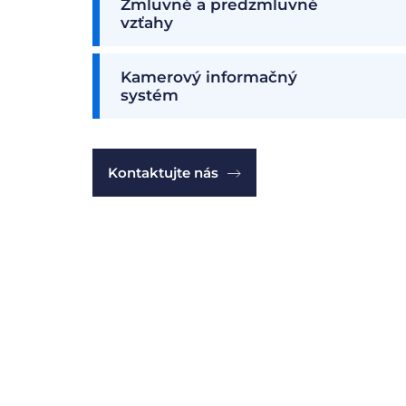
Zmluvné a predzmluvné
vzťahy
Kamerový informačný
systém
Kontaktujte nás