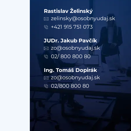
Rastislav Želinský
zelinsky@osobnyudaj.sk
+421 915 751 073
JUDr. Jakub Pavčík
zo@osobnyudaj.sk
02/ 800 800 80
Ing. Tomáš Dopirák
zo@osobnyudaj.sk
02/800 800 80