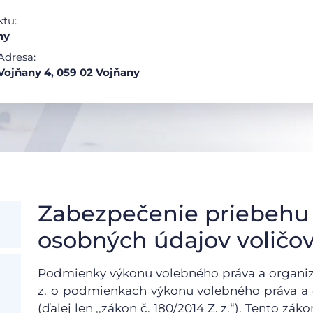
ktu:
ny
Adresa:
Vojňany 4, 059 02 Vojňany
Zabezpečenie priebehu 
osobných údajov voličo
Podmienky výkonu volebného práva a organizác
z. o podmienkach výkonu volebného práva a 
(ďalej len ,,zákon č. 180/2014 Z. z.“). Tento zá