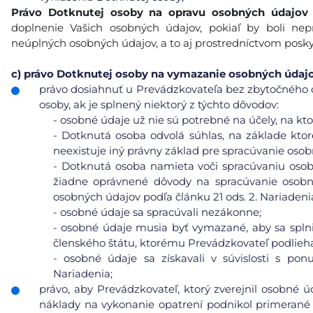
Právo Dotknutej osoby na opravu osobných údajov
doplnenie Vašich osobných údajov, pokiaľ by boli n
neúplných osobných údajov, a to aj prostredníctvom posk
c)
právo Dotknutej osoby na vymazanie osobných údajov 
právo dosiahnuť u Prevádzkovateľa bez zbytočného 
osoby, ak je splnený niektorý z týchto dôvodov:
-
osobné údaje už nie sú potrebné na účely, na ktor
-
Dotknutá osoba odvolá súhlas, na základe ktor
neexistuje iný právny základ pre spracúvanie osob
-
Dotknutá osoba namieta voči spracúvaniu osobn
žiadne oprávnené dôvody na spracúvanie osobn
osobných údajov podľa článku 21 ods. 2. Nariadeni
-
osobné údaje sa spracúvali nezákonne;
-
osobné údaje musia byť vymazané, aby sa splni
členského štátu, ktorému Prevádzkovateľ podlieh
-
osobné údaje sa získavali v súvislosti s pon
Nariadenia;
právo, aby Prevádzkovateľ, ktorý zverejnil osobné 
náklady na vykonanie opatrení podnikol primerané 