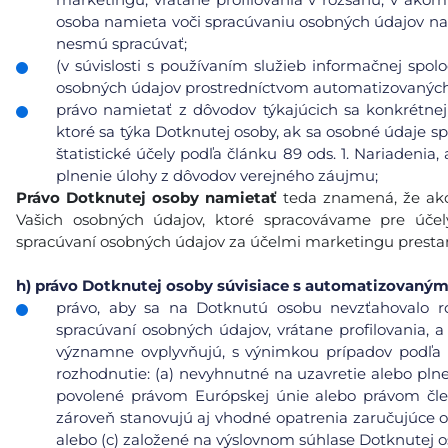
osoba namieta voči spracúvaniu osobných údajov na
nesmú spracúvať;
(v súvislosti s používaním služieb informačnej spol
osobných údajov prostredníctvom automatizovaných p
právo namietať z dôvodov týkajúcich sa konkrétnej
ktoré sa týka Dotknutej osoby, ak sa osobné údaje s
štatistické účely podľa článku 89 ods. 1. Nariadeni
plnenie úlohy z dôvodov verejného záujmu;
Právo Dotknutej osoby namietať
teda znamená, že ako
Vašich osobných údajov, ktoré spracovávame pre úče
spracúvaní osobných údajov za účelmi marketingu prest
h)
právo Dotknutej osoby súvisiace s automatizovaný
právo, aby sa na Dotknutú osobu nevzťahovalo r
spracúvaní osobných údajov, vrátane profilovania, a
významne ovplyvňujú, s výnimkou prípadov podľa čl
rozhodnutie: (a) nevyhnutné na uzavretie alebo pl
povolené právom Európskej únie alebo právom čle
zároveň stanovujú aj vhodné opatrenia zaručujúce 
alebo (c) založené na výslovnom súhlase Dotknutej o