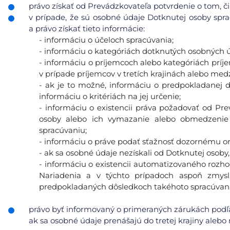
právo získať od Prevádzkovateľa potvrdenie o tom, či
v prípade, že sú osobné údaje Dotknutej osoby sp
a právo získať tieto informácie:
- informáciu o účeloch spracúvania;
- informáciu o kategóriách dotknutých osobných ú
- informáciu o príjemcoch alebo kategóriách prí
v prípade príjemcov v tretích krajinách alebo med
- ak je to možné, informáciu o predpokladanej 
informáciu o kritériách na jej určenie;
- informáciu o existencii práva požadovať od Pr
osoby alebo ich vymazanie alebo obmedzenie 
spracúvaniu;
- informáciu o práve podať sťažnosť dozornému o
- ak sa osobné údaje nezískali od Dotknutej osoby,
- informáciu o existencii automatizovaného rozhod
Nariadenia a v týchto prípadoch aspoň zmys
predpokladaných dôsledkoch takéhoto spracúvani
právo byť informovaný o primeraných zárukách podľa
ak sa osobné údaje prenášajú do tretej krajiny alebo