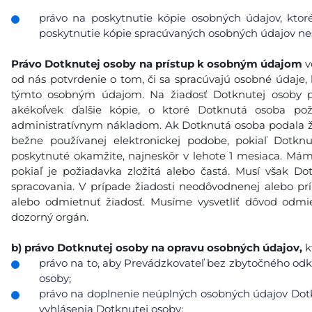
právo na poskytnutie kópie osobných údajov, ktor
poskytnutie kópie spracúvaných osobných údajov nes
Právo Dotknutej osoby na prístup k osobným údajom
v
od nás potvrdenie o tom, či sa spracúvajú osobné údaje, k
týmto osobným údajom. Na žiadosť Dotknutej osoby p
akékoľvek ďalšie kópie, o ktoré Dotknutá osoba po
administratívnym nákladom. Ak Dotknutá osoba podala ži
bežne používanej elektronickej podobe, pokiaľ Dotkn
poskytnuté okamžite, najneskôr v lehote 1 mesiaca. Máme
pokiaľ je požiadavka zložitá alebo častá. Musí však 
spracovania. V prípade žiadosti neodôvodnenej alebo p
alebo odmietnuť žiadosť. Musíme vysvetliť dôvod odmie
dozorný orgán.
b)
právo Dotknutej osoby na opravu osobných údajov,
k
právo na to, aby Prevádzkovateľ bez zbytočného odkl
osoby;
právo na doplnenie neúplných osobných údajov Dotk
vyhlásenia Dotknutej osoby;