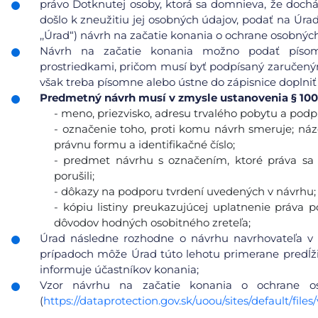
právo Dotknutej osoby, ktorá sa domnieva, že doc
došlo k zneužitiu jej osobných údajov, podať na Úra
,,Úrad“) návrh na začatie konania o ochrane osobnýc
Návrh na začatie konania možno podať písomn
prostriedkami, pričom musí byť podpísaný zaručeným
však treba písomne alebo ústne do zápisnice doplniť
Predmetný návrh musí v zmysle ustanovenia § 100
- meno, priezvisko, adresu trvalého pobytu a podp
- označenie toho, proti komu návrh smeruje; názo
právnu formu a identifikačné číslo;
- predmet návrhu s označením, ktoré práva sa 
porušili;
- dôkazy na podporu tvrdení uvedených v návrhu;
- kópiu listiny preukazujúcej uplatnenie práva 
dôvodov hodných osobitného zreteľa;
Úrad následne rozhodne o návrhu navrhovateľa v 
prípadoch môže Úrad túto lehotu primerane predĺžiť
informuje účastníkov konania;
Vzor návrhu na začatie konania o ochrane 
(
https://dataprotection.gov.sk/uoou/sites/default/f