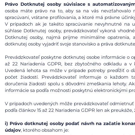
Právo Dotknutej osoby súvisiace s automatizovaný
osoba máte právo na to, aby sa na vás nevzťahovalo 
spracúvaní, vrátane profilovania, a ktoré má právne účin
V prípadoch ak je takéto spracúvanie nevyhnutné na u
súhlase Dotknutej osoby, prevádzkovateľ vykoná vhodn
Dotknutej osoby, najmä prijme minimálne opatrenia, a
dotknutej osoby vyjadriť svoje stanovisko a práva dotknu
Prevádzkovateľ poskytne dotknutej osobe informácie o opat
až 22 Nariadenia GDPR, bez zbytočného odkladu a v 
Uvedená lehota sa môže v prípade potreby predĺžiť o ďa
počet žiadostí. Prevádzkovateľ informuje o každom
doručenia žiadosti spolu s dôvodmi zmeškania lehoty. Ak
informácie sa podľa možnosti poskytnú elektronickými pro
V prípadoch uvedených môže prevádzkovateľ odmietnuť ko
podľa článkov 15 až 22 Nariadenia GDPR len ak preukáže, ž
i)
Právo dotknutej osoby podať návrh na začatie kona
údajov
, ktorého obsahom je: