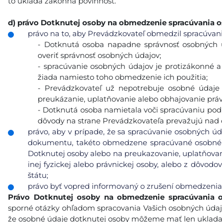
to ukladá zákonná povinnosť.
d)
právo Dotknutej osoby na obmedzenie spracúvania 
právo na to, aby Prevádzkovateľ obmedzil spracúvanie
- Dotknutá osoba napadne správnosť osobných 
overiť správnosť osobných údajov;
- spracúvanie osobných údajov je protizákonné 
žiada namiesto toho obmedzenie ich použitia;
- Prevádzkovateľ už nepotrebuje osobné údaje 
preukázanie, uplatňovanie alebo obhajovanie prá
- Dotknutá osoba namietala voči spracúvaniu podľa 
dôvody na strane Prevádzkovateľa prevažujú nad
právo, aby v prípade, že sa spracúvanie osobných úd
dokumentu, takéto obmedzene spracúvané osobné ú
Dotknutej osoby alebo na preukazovanie, uplatňovan
inej fyzickej alebo právnickej osoby, alebo z dôvod
štátu;
právo byť vopred informovaný o zrušení obmedzenia
Právo Dotknutej osoby na obmedzenie spracúvania 
sporné otázky ohľadom spracovania Vašich osobných údaj
že osobné údaje dotknutej osoby môžeme mať len ukladať 