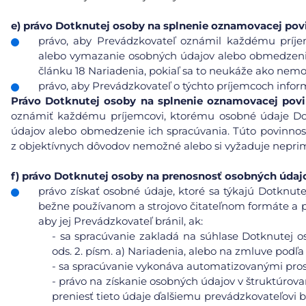
e)
právo Dotknutej osoby na splnenie oznamovacej pov
právo, aby Prevádzkovateľ oznámil každému príje
alebo vymazanie osobných údajov alebo obmedzenie 
článku 18 Nariadenia, pokiaľ sa to neukáže ako nemo
právo, aby Prevádzkovateľ o týchto príjemcoch info
Právo
Dotknutej osoby na splnenie oznamovacej pov
oznámiť každému príjemcovi, ktorému osobné údaje Do
údajov alebo obmedzenie ich spracúvania. Túto povinnos
z objektívnych dôvodov nemožné alebo si vyžaduje neprim
f)
právo Dotknutej osoby na prenosnosť osobných údaj
právo získať osobné údaje, ktoré sa týkajú Dotknute
bežne používanom a strojovo čitateľnom formáte a pr
aby jej Prevádzkovateľ bránil, ak:
-
sa spracúvanie zakladá na súhlase Dotknutej os
ods. 2. písm. a) Nariadenia, alebo na zmluve podľa 
-
sa spracúvanie vykonáva automatizovanými pros
-
právo na získanie osobných údajov v štruktúrov
preniesť tieto údaje ďalšiemu prevádzkovateľovi b