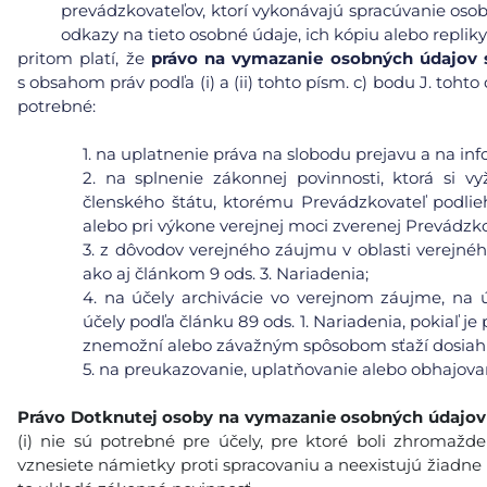
prevádzkovateľov, ktorí vykonávajú spracúvanie osob
odkazy na tieto osobné údaje, ich kópiu alebo repliky
pritom platí, že
právo na vymazanie osobných údajov s 
s obsahom práv podľa (i) a (ii) tohto písm. c) bodu J. toh
potrebné:
1.
na uplatnenie práva na slobodu prejavu a na inf
2.
na splnenie zákonnej povinnosti, ktorá si v
členského štátu, ktorému Prevádzkovateľ podlie
alebo pri výkone verejnej moci zverenej Prevádzko
3.
z dôvodov verejného záujmu v oblasti verejného 
ako aj článkom 9 ods. 3. Nariadenia;
4.
na účely archivácie vo verejnom záujme, na ú
účely podľa článku 89 ods. 1. Nariadenia, pokiaľ j
znemožní alebo závažným spôsobom sťaží dosiahnu
5.
na preukazovanie, uplatňovanie alebo obhajova
Právo Dotknutej osoby na vymazanie
osobných údajov
(i) nie sú potrebné pre účely, pre ktoré boli zhromaždené
vznesiete námietky proti spracovaniu a neexistujú žiadne