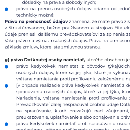
dôsledky na práva a slobody iných;
právo na prenos osobných údajov priamo od jedné
technicky možné;
Právo na prenosnosť údajov
znamená, že máte právo získ
v štruktúrovanom, bežne používanom a strojovo čitat
údaje preniesli ďalšiemu prevádzkovateľovi za splnenia
Vaše právo na výmaz osobných údajov. Právo na prenosnosť
základe zmluvy, ktorej ste zmluvnou stranou.
g)
právo Dotknutej osoby namietať,
ktorého obsahom je
právo kedykoľvek namietať z dôvodov týkajúcich 
osobných údajov, ktoré sa jej týka, ktoré je vykoná
vrátane namietania proti profilovaniu založenému n
[v prípade realizácie práva kedykoľvek namietať z d
spracúvaniu osobných údajov, ktoré sa jej týka, kto
Nariadenia, vrátane namietania proti profilovani
Prevádzkovateľ ďalej nespracúval osobné údaje Dot
na spracúvanie, ktoré prevažujú nad záujmami
preukazovanie, uplatňovanie alebo obhajovanie prá
právo kedykoľvek namietať proti spracúvaniu osobn
marketingu, vrátane profilovania v rozsahu, v ako