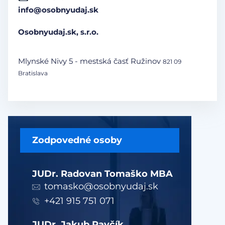
info@osobnyudaj.sk
Osobnyudaj.sk, s.r.o.
Mlynské Nivy 5 - mestská časť Ružinov
821 09
Bratislava
Zodpovedné osoby
JUDr. Radovan Tomaško MBA
tomasko@osobnyudaj.sk
+421 915 751 071
JUDr. Jakub Pavčík