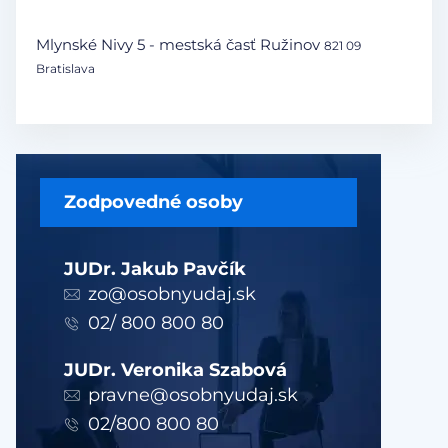
Mlynské Nivy 5 - mestská časť Ružinov
821 09
Bratislava
Zodpovedné osoby
JUDr. Jakub Pavčík
zo@osobnyudaj.sk
02/ 800 800 80
JUDr. Veronika Szabová
pravne@osobnyudaj.sk
02/800 800 80