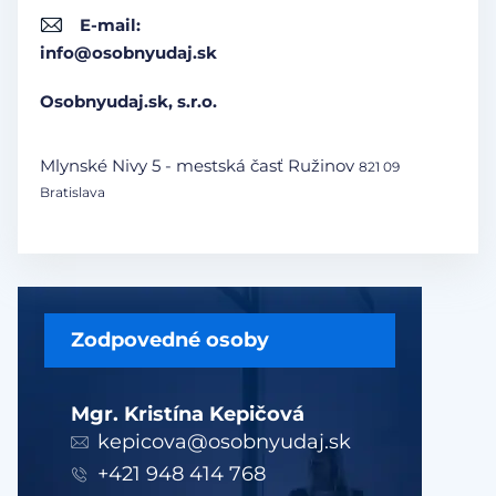
E-mail:
info@osobnyudaj.sk
Osobnyudaj.sk, s.r.o.
Mlynské Nivy 5 - mestská časť Ružinov
821 09
Bratislava
Zodpovedné osoby
Mgr. Kristína Kepičová
kepicova@osobnyudaj.sk
+421 948 414 768