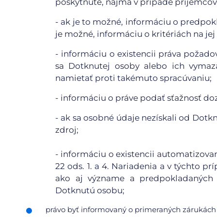
poskytnuté, najmä v prípade príjemcov 
- ak je to možné, informáciu o predpo
je možné, informáciu o kritériách na jej
- informáciu o existencii práva požad
sa Dotknutej osoby alebo ich vymaza
namietať proti takémuto spracúvaniu;
- informáciu o práve podať sťažnosť d
- ak sa osobné údaje nezískali od Dotkn
zdroj;
- informáciu o existencii automatizov
22 ods. 1. a 4. Nariadenia a v týchto
ako aj význame a predpokladaných 
Dotknutú osobu;
právo byť informovaný o primeraných zárukách 