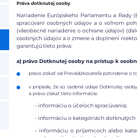
Práva dotknutej osoby
Nariadenie Európskeho Parlamentu a Rady (EÚ
spracúvaní osobných údajov a o voľnom pohy
(všeobecné nariadenie o ochrane údajov) (ďale
osobných údajov a o zmene a doplnení niekto
garantujú tieto práva:
a)
právo Dotknutej osoby na prístup k oso
právo získať od Prevádzkovateľa potvrdenie o to
v prípade, že sú osobné údaje Dotknutej osob
a právo získať tieto informácie:
- informáciu o účeloch spracúvania;
- informáciu o kategóriách dotknutých
- informáciu o príjemcoch alebo kat