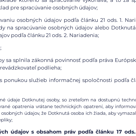
áklade ktorého sa spracúvanie vykonáva, a to za s
klad pre spracúvanie osobných údajov;
vaniu osobných údajov podľa článku 21 ods. 1. Nar
dy na spracúvanie osobných údajov alebo Dotknut
ov podľa článku 21 ods. 2. Nariadenia;
;
y sa splnila zákonná povinnosť podľa práva Európsk
Prevádzkovateľ podlieha;
ti s ponukou služieb informačnej spoločnosti podľa č
obné údaje Dotknutej osoby, so zreteľom na dostupnú techn
rané opatrenia vrátane technických opatrení, aby informov
 osobných údajov, že Dotknutá osoba ich žiada, aby vymazal
pliky;
ch údajov s obsahom práv podľa článku 17 ods. 1