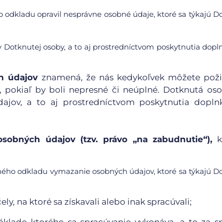
 odkladu opravil nesprávne osobné údaje, ktoré sa týkajú D
 Dotknutej osoby, a to aj prostredníctvom poskytnutia dop
h údajov
znamená, že nás kedykoľvek môžete poži
, pokiaľ by boli nepresné či neúplné. Dotknutá o
ajov, a to aj prostredníctvom poskytnutia dopln
sobných údajov (tzv. právo „na zabudnutie“),
k
ného odkladu vymazanie osobných údajov, ktoré sa týkajú D
y, na ktoré sa získavali alebo inak spracúvali;