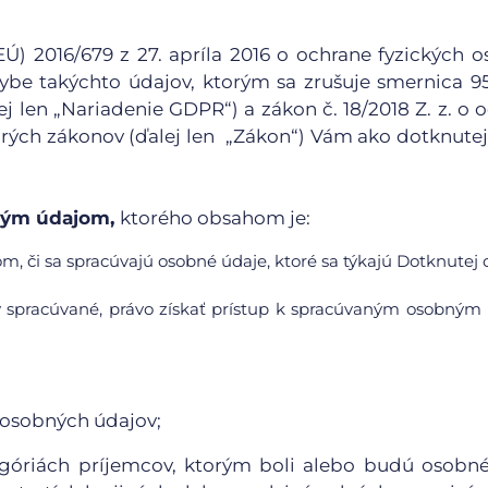
) 2016/679 z 27. apríla 2016 o ochrane fyzických o
be takýchto údajov, ktorým sa zrušuje smernica 9
j len „Nariadenie GDPR“) a zákon č. 18/2018 Z. z. o 
rých zákonov (ďalej len „Zákon“) Vám ako dotknute
bným údajom,
ktorého obsahom je:
m, či sa spracúvajú osobné údaje, ktoré sa týkajú Dotknutej 
y spracúvané, právo získať prístup k spracúvaným osobný
 osobných údajov;
egóriách príjemcov, ktorým boli alebo budú osobn