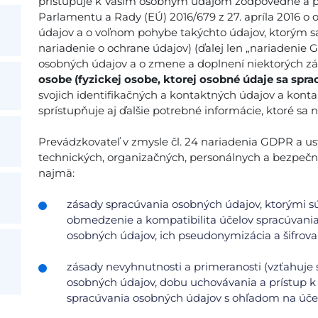
pristupuje k Vašim osobným údajom zodpovedne a p
Parlamentu a Rady (EÚ) 2016/679 z 27. apríla 2016 o 
údajov a o voľnom pohybe takýchto údajov, ktorým s
nariadenie o ochrane údajov) (ďalej len „nariadenie G
osobných údajov a o zmene a doplnení niektorých zák
osobe (fyzickej osobe, ktorej osobné údaje sa spra
svojich identifikačných a kontaktných údajov a kont
sprístupňuje aj ďalšie potrebné informácie, ktoré sa 
Prevádzkovateľ v zmysle čl. 24 nariadenia GDPR a ust.
technických, organizačných, personálnych a bezpečn
najmä:
zásady spracúvania osobných údajov, ktorými sú
obmedzenie a kompatibilita účelov spracúvania
osobných údajov, ich pseudonymizácia a šifrovan
zásady nevyhnutnosti a primeranosti (vzťahuje
osobných údajov, dobu uchovávania a prístup 
spracúvania osobných údajov s ohľadom na účel 