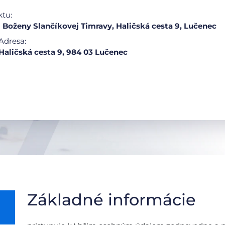
ktu:
oženy Slančíkovej Timravy, Haličská cesta 9, Lučenec
Adresa:
Haličská cesta 9, 984 03 Lučenec
Základné informácie