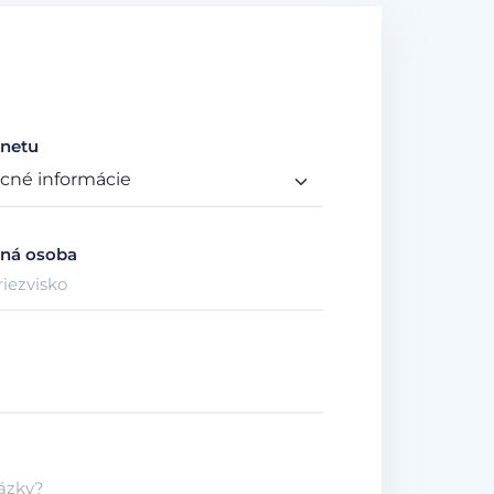
netu
ná osoba