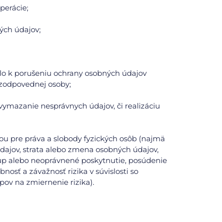
perácie;
ých údajov;
ošlo k porušeniu ochrany osobných údajov
zodpovednej osoby;
vymazanie nesprávnych údajov, či realizáciu
ou pre práva a slobody fyzických osôb (najmä
ajov, strata alebo zmena osobných údajov,
up alebo neoprávnené poskytnutie, posúdenie
osť a závažnosť rizika v súvislosti so
pov na zmiernenie rizika).