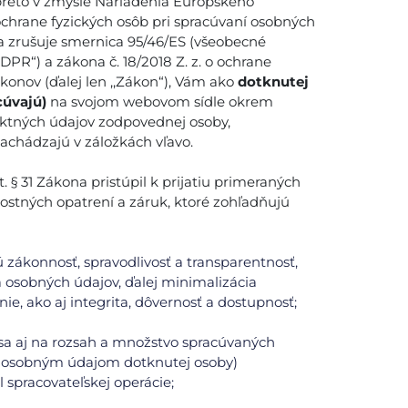
reto v zmysle Nariadenia Európskeho
ochrane fyzických osôb pri spracúvaní osobných
a zrušuje smernica 95/46/ES (všeobecné
DPR“) a zákona č. 18/2018 Z. z. o ochrane
onov (ďalej len ,,Zákon“), Vám ako
dotknutej
cúvajú)
na svojom webovom sídle okrem
aktných údajov zodpovednej osoby,
nachádzajú v záložkách vľavo.
 § 31 Zákona pristúpil k prijatiu primeraných
ostných opatrení a záruk, ktoré zohľadňujú
 zákonnosť, spravodlivosť a transparentnosť,
 osobných údajov, ďalej minimalizácia
ie, ako aj integrita, dôvernosť a dostupnosť;
 sa aj na rozsah a množstvo spracúvaných
k osobným údajom dotknutej osoby)
spracovateľskej operácie;