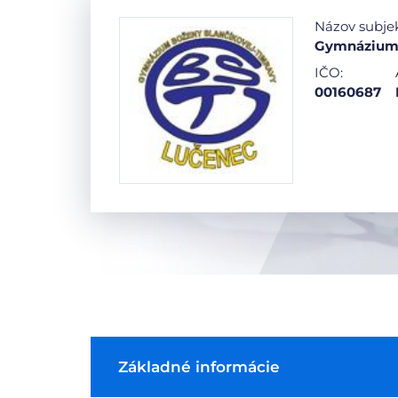
Názov subje
Gymnázium B
IČO:
00160687
Základné informácie