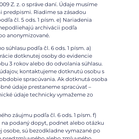
2009 Z. z. o správe daní. Údaje musíme
i predpismi. Riadime sa zásadou
ľa čl. 5 ods. 1 písm. e) Nariadenia
nepodliehajú archivácii podľa
ebo anonymizované.
súhlasu podľa čl. 6 ods. 1 písm. a)
rácie dotknutej osoby do evidencie
u 3 rokov alebo do odvolania súhlasu.
a údajov, kontaktujeme dotknutú osobu s
e obdobie spracúvania. Ak dotknutá osoba
sobné údaje prestaneme spracúvať –
onické údaje technicky vymažeme zo
o záujmu podľa čl. 6 ods. 1 písm. f)
ii na podaný dopyt, podnet alebo otázku
ej osobe, sú bezodkladne vymazané po
 do predzmluvného alebo zmluvného