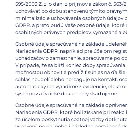
595/2003 Z. z. o dani z príjmov a zákon č. 563/
uchovávať po dobu stanovenú týmito právnym
minimalizácie uchovávania osobných údajov pod
GDPR, a preto budú Vaše osobné údaje, ktoré 
osobitných právnych predpisov, vymazané al
Osobné údaje spracúvané na základe udeleného 
Nariadenia GDPR, napríklad pre účelom regist
uchádzačov o zamestnanie, spracúvame po dob
V prípade, že sa blíži koniec doby spracúvani
možnosťou obnoviť a predĺžiť súhlas na ďalši
súhlas neudelí alebo nereaguje na kontakt, o
automaticky ich vyradíme z evidencie, elektr
systémov a fyzické dokumenty skartujeme.
Osobné údaje spracúvané na základe oprávnenéh
Nariadenia GDPR, ktoré boli získané pri reakc
za účelom poskytnutia spätnej väzby dotknut
vybavení, pokiaľ neboli následne postúpené