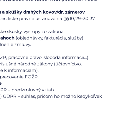
u a skúšky drahých kovov/dr. zámerov
pecifické právne ustanovenia (§§ 10, 29–30, 37
cké skúšky, výstupy zo zákona.
ťahoch
(objednávky, fakturácia, služby)
plnenie zmluvy.
ZP, pracovné právo, sloboda informácií…)
 príslušné národné zákony (účtovníctvo,
e k informáciám).
spracovanie FOŽP.
e
 GDPR – predzmluvný vzťah.
m. a) GDPR – súhlas, pričom ho možno kedykoľvek