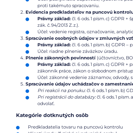
proti takémuto spracovaniu.
Evidencia predkladateľov na puncovú kontrol
Právny základ:
čl. 6 ods. 1 písm. c) GDPR + š
zák. č. 94/2013 Z. z.).
Účel: vedenie registra, označovanie, analyti
Spracúvanie osobných údajov v zmluvných vz
Právny základ:
čl. 6 ods. 1 písm. b) GDPR – 
Účel: riadne plnenie záväzkov úradu.
Plnenie zákonných povinností
(účtovníctvo, BO
Právny základ:
čl. 6 ods. 1 písm. c) GDPR +
zákonník práce, zákon o slobodnom prístup
Účel: zákonné vedenie záznamov, odvody, 
Spracúvanie údajov uchádzačov o zamestnani
Pri reakcii na ponuku:
čl. 6 ods. 1 písm. b)
Pri registrácii do databázy:
čl. 6 ods. 1 pís
odvolať.
Kategórie dotknutých osôb
Predkladatelia tovaru na puncovú kontrolu