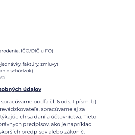
arodenia, IČO/DIČ u FO)
ednávky, faktúry, zmluvy)
anie schôdzok)
stí
osobných údajov
spracúvame podľa čl. 6 ods. 1 písm. b)
revádzkovateľa, spracúvame aj za
ýkajúcich sa daní a účtovníctva. Tieto
rávnych predpisov, ako je napríklad
eskorších predpisov alebo zákon č.