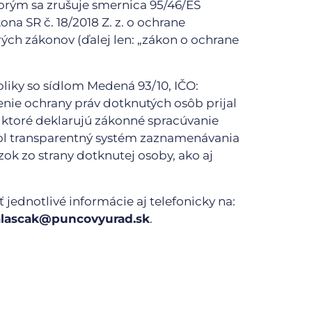
orým sa zrušuje smernica 95/46/ES
na SR č. 18/2018 Z. z. o ochrane
ých zákonov (ďalej len: „zákon o ochrane
liky so sídlom Medená 93/10, IČO:
tenie ochrany práv dotknutých osôb prijal
 ktoré deklarujú zákonné spracúvanie
dol transparentný systém zaznamenávania
k zo strany dotknutej osoby, ako aj
jednotlivé informácie aj telefonicky na:
balascak@puncovyurad.sk
.