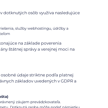
v dotknutých osôb využíva nasledujúce
iešenia, služby webhostingu, údržby a
ateľom
konajúce na základe poverenia
ány štátnej správy a verejnej moci na
osobné údaje striktne podľa platnej
 právnych základov uvedených v GDPR a
ošta)
 oprávnený záujem prevádzkovateľa.
odnetu. Dotknutá osoba môže podať námietku