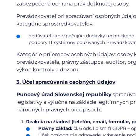
zabezpečená ochrana práv dotknutej osoby.
Prevádzkovateľ pri spracúvaní osobných údajo
kategórie sprostredkovateľov:
dodávateľ zabezpečujúci dodávky technického r
podpory IT systémov používaných Prevádzkov
Kategórie príjemcov osobných údajov: osoby 
prevádzkovateľa, právny zástupca, audítor, org
výkon kontroly a dozoru.
3. Účel spracúvania osobných údajov
Puncový úrad Slovenskej republiky
spracúva 
legislatívy a výlučne na základe legitímnych
národných právnych predpisoch:
Reakcia na žiadosť (telefón, email, formulár, p
Právny základ:
čl. 6 ods. 1 písm. f) GDPR –
Účel: poskytnutie odpovede, vybavenie p