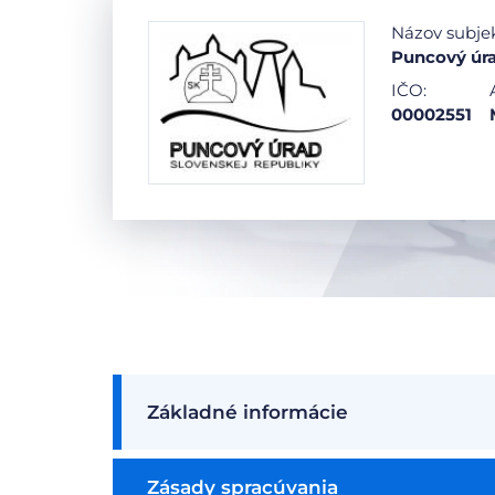
Názov subje
Puncový úra
IČO:
00002551
Základné informácie
Zásady spracúvania