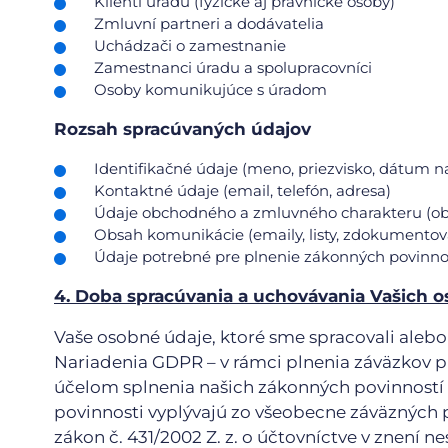
Klienti úradu (fyzické aj právnické osoby)
Zmluvní partneri a dodávatelia
Uchádzači o zamestnanie
Zamestnanci úradu a spolupracovníci
Osoby komunikujúce s úradom
Rozsah spracúvaných údajov
Identifikačné údaje (meno, priezvisko, dátum n
Kontaktné údaje (email, telefón, adresa)
Údaje obchodného a zmluvného charakteru (obj
Obsah komunikácie (emaily, listy, zdokumentov
Údaje potrebné pre plnenie zákonných povinno
4. Doba spracúvania a uchovávania Vašich 
Vaše osobné údaje, ktoré sme spracovali alebo 
Nariadenia GDPR – v rámci plnenia záväzkov p
účelom splnenia našich zákonných povinností t
povinnosti vyplývajú zo všeobecne záväzných p
zákon č. 431/2002 Z. z. o účtovníctve v znení n