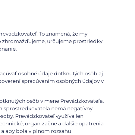
Prevádzkovateľ. To znamená, že my
je zhromažďujeme, určujeme prostriedky
onanie.
racúvať osobné údaje dotknutých osôb aj
 poverení spracúvaním osobných údajov v
dotknutých osôb v mene Prevádzkovateľa.
m sprostredkovateľa nemá negatívny
osoby. Prevádzkovateľ využíva len
echnické, organizačné a ďalšie opatrenia
 a aby bola v plnom rozsahu